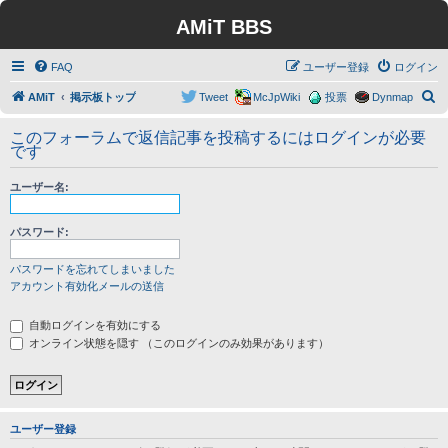
AMiT BBS
FAQ
ユーザー登録
ログイン
検
AMiT
掲示板トップ
Tweet
McJpWiki
投票
Dynmap
索
このフォーラムで返信記事を投稿するにはログインが必要
です
ユーザー名:
パスワード:
パスワードを忘れてしまいました
アカウント有効化メールの送信
自動ログインを有効にする
オンライン状態を隠す （このログインのみ効果があります）
ユーザー登録