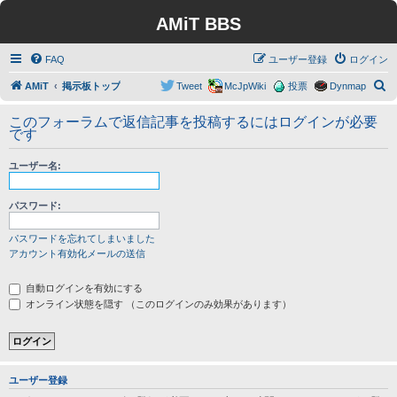
AMiT BBS
FAQ
ユーザー登録
ログイン
検
AMiT
掲示板トップ
Tweet
McJpWiki
投票
Dynmap
索
このフォーラムで返信記事を投稿するにはログインが必要
です
ユーザー名:
パスワード:
パスワードを忘れてしまいました
アカウント有効化メールの送信
自動ログインを有効にする
オンライン状態を隠す （このログインのみ効果があります）
ユーザー登録