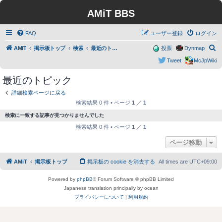
AMiT BBS
FAQ
ユーザー登録
ログイン
検
AMiT
掲示板トップ
検索
最近のトピック
投票
Dynmap
索
Tweet
McJpWiki
最近のトピック
詳細検索ページに戻る
検索結果 0 件 • ページ
1
／
1
検索に一致する記事が見つかりませんでした
検索結果 0 件 • ページ
1
／
1
ページ移動
AMiT
掲示板トップ
掲示板の cookie を消去する
All times are
UTC+09:00
Powered by
phpBB
® Forum Software © phpBB Limited
Japanese translation principally by ocean
プライバシーについて
|
利用規約