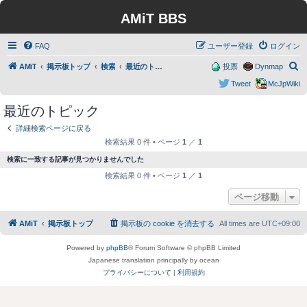
AMiT BBS
FAQ
ユーザー登録
ログイン
検
AMiT
掲示板トップ
検索
最近のトピック
投票
Dynmap
索
Tweet
McJpWiki
最近のトピック
詳細検索ページに戻る
検索結果 0 件 • ページ
1
／
1
検索に一致する記事が見つかりませんでした
検索結果 0 件 • ページ
1
／
1
ページ移動
AMiT
掲示板トップ
掲示板の cookie を消去する
All times are
UTC+09:00
Powered by
phpBB
® Forum Software © phpBB Limited
Japanese translation principally by ocean
プライバシーについて
|
利用規約