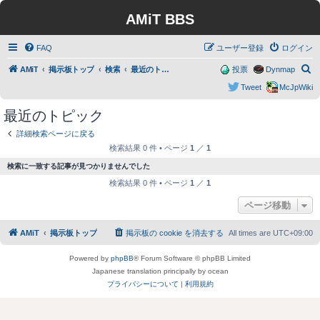
AMiT BBS
FAQ
ユーザー登録
ログイン
検
AMiT
掲示板トップ
検索
最近のトピック
投票
Dynmap
索
Tweet
McJpWiki
最近のトピック
詳細検索ページに戻る
検索結果 0 件 • ページ
1
／
1
検索に一致する記事が見つかりませんでした
検索結果 0 件 • ページ
1
／
1
ページ移動
AMiT
掲示板トップ
掲示板の cookie を消去する
All times are
UTC+09:00
Powered by
phpBB
® Forum Software © phpBB Limited
Japanese translation principally by ocean
プライバシーについて
|
利用規約