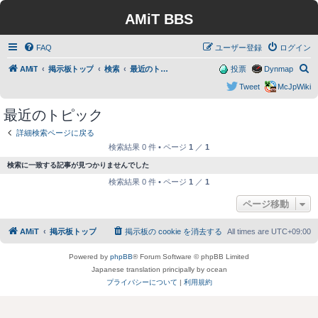
AMiT BBS
FAQ
ユーザー登録
ログイン
検
AMiT
掲示板トップ
検索
最近のトピック
投票
Dynmap
索
Tweet
McJpWiki
最近のトピック
詳細検索ページに戻る
検索結果 0 件 • ページ
1
／
1
検索に一致する記事が見つかりませんでした
検索結果 0 件 • ページ
1
／
1
ページ移動
AMiT
掲示板トップ
掲示板の cookie を消去する
All times are
UTC+09:00
Powered by
phpBB
® Forum Software © phpBB Limited
Japanese translation principally by ocean
プライバシーについて
|
利用規約