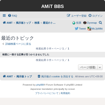
AMiT BBS
FAQ
ユーザー登録
ログイン
検
AMiT
掲示板トップ
検索
最近のトピック
投票
Dynmap
索
Tweet
McJpWiki
最近のトピック
詳細検索ページに戻る
検索結果 0 件 • ページ
1
／
1
検索に一致する記事が見つかりませんでした
検索結果 0 件 • ページ
1
／
1
ページ移動
AMiT
掲示板トップ
掲示板の cookie を消去する
All times are
UTC+09:00
Powered by
phpBB
® Forum Software © phpBB Limited
Japanese translation principally by ocean
プライバシーについて
|
利用規約