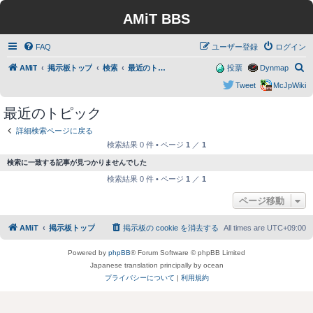
AMiT BBS
FAQ
ユーザー登録
ログイン
検
AMiT
掲示板トップ
検索
最近のトピック
投票
Dynmap
索
Tweet
McJpWiki
最近のトピック
詳細検索ページに戻る
検索結果 0 件 • ページ
1
／
1
検索に一致する記事が見つかりませんでした
検索結果 0 件 • ページ
1
／
1
ページ移動
AMiT
掲示板トップ
掲示板の cookie を消去する
All times are
UTC+09:00
Powered by
phpBB
® Forum Software © phpBB Limited
Japanese translation principally by ocean
プライバシーについて
|
利用規約