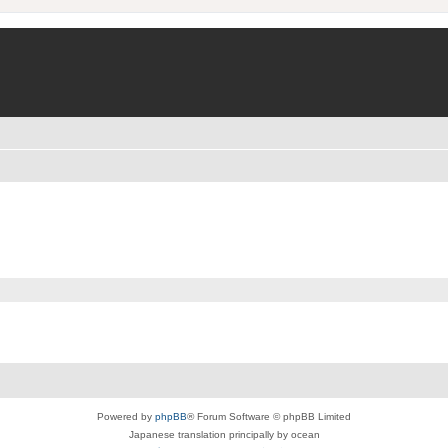
Powered by
phpBB
® Forum Software © phpBB Limited
Japanese translation principally by ocean