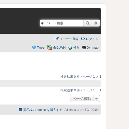
検索
詳細検索
ユーザー登録
ログイン
Tweet
McJpWiki
投票
Dynmap
検索結果 0 件 • ページ
1
／
1
検索結果 0 件 • ページ
1
／
1
ページ移動
掲示板の cookie を消去する
All times are
UTC+09:00