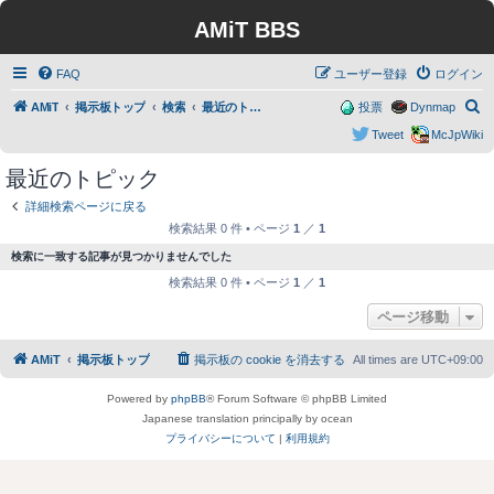
AMiT BBS
FAQ
ユーザー登録
ログイン
検
AMiT
掲示板トップ
検索
最近のトピック
投票
Dynmap
索
Tweet
McJpWiki
最近のトピック
詳細検索ページに戻る
検索結果 0 件 • ページ
1
／
1
検索に一致する記事が見つかりませんでした
検索結果 0 件 • ページ
1
／
1
ページ移動
AMiT
掲示板トップ
掲示板の cookie を消去する
All times are
UTC+09:00
Powered by
phpBB
® Forum Software © phpBB Limited
Japanese translation principally by ocean
プライバシーについて
|
利用規約