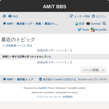
AMiT BBS
FAQ
ユーザー登録
ログイン
検
AMiT
掲示板トップ
検索
最近のトピック
投票
Dynmap
索
Tweet
McJpWiki
最近のトピック
詳細検索ページに戻る
検索結果 0 件 • ページ
1
／
1
検索に一致する記事が見つかりませんでした
検索結果 0 件 • ページ
1
／
1
ページ移動
AMiT
掲示板トップ
掲示板の cookie を消去する
All times are
UTC+09:00
Powered by
phpBB
® Forum Software © phpBB Limited
Japanese translation principally by ocean
プライバシーについて
|
利用規約