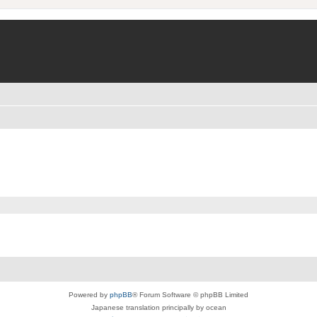
Powered by
phpBB
® Forum Software © phpBB Limited
Japanese translation principally by ocean