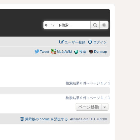
検索
詳細検索
ユーザー登録
ログイン
Tweet
McJpWiki
投票
Dynmap
検索結果 0 件 • ページ
1
／
1
検索結果 0 件 • ページ
1
／
1
ページ移動
掲示板の cookie を消去する
All times are
UTC+09:00