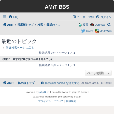
AMiT BBS
FAQ
ユーザー登録
ログイン
検
AMiT
掲示板トップ
検索
最近のトピック
投票
Dynmap
索
Tweet
McJpWiki
最近のトピック
詳細検索ページに戻る
検索結果 0 件 • ページ
1
／
1
検索に一致する記事が見つかりませんでした
検索結果 0 件 • ページ
1
／
1
ページ移動
AMiT
掲示板トップ
掲示板の cookie を消去する
All times are
UTC+09:00
Powered by
phpBB
® Forum Software © phpBB Limited
Japanese translation principally by ocean
プライバシーについて
|
利用規約