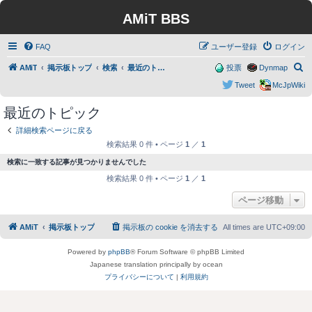
AMiT BBS
FAQ
ユーザー登録
ログイン
検
AMiT
掲示板トップ
検索
最近のトピック
投票
Dynmap
索
Tweet
McJpWiki
最近のトピック
詳細検索ページに戻る
検索結果 0 件 • ページ
1
／
1
検索に一致する記事が見つかりませんでした
検索結果 0 件 • ページ
1
／
1
ページ移動
AMiT
掲示板トップ
掲示板の cookie を消去する
All times are
UTC+09:00
Powered by
phpBB
® Forum Software © phpBB Limited
Japanese translation principally by ocean
プライバシーについて
|
利用規約