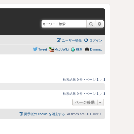
検索
詳細検索
ユーザー登録
ログイン
Tweet
McJpWiki
投票
Dynmap
検索結果 0 件 • ページ
1
／
1
検索結果 0 件 • ページ
1
／
1
ページ移動
掲示板の cookie を消去する
All times are
UTC+09:00