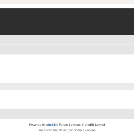
Powered by
phpBB
® Forum Software © phpBB Limited
Japanese translation principally by ocean