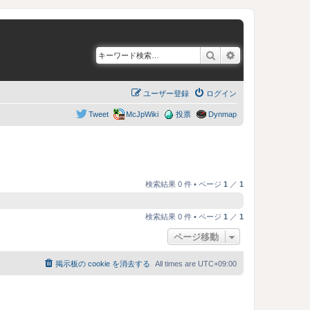
検索
詳細検索
ユーザー登録
ログイン
Tweet
McJpWiki
投票
Dynmap
検索結果 0 件 • ページ
1
／
1
検索結果 0 件 • ページ
1
／
1
ページ移動
掲示板の cookie を消去する
All times are
UTC+09:00