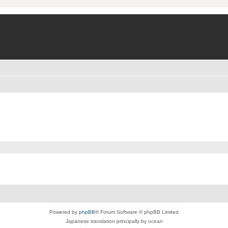
Powered by
phpBB
® Forum Software © phpBB Limited
Japanese translation principally by ocean