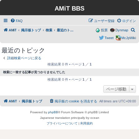
AMiT BBS
FAQ
ユーザー登録
ログイン
検
AMiT
掲示板トップ
検索
最近のトピック
投票
Dynmap
索
Tweet
McJpWiki
最近のトピック
詳細検索ページに戻る
検索結果 0 件 • ページ
1
／
1
検索に一致する記事が見つかりませんでした
検索結果 0 件 • ページ
1
／
1
ページ移動
AMiT
掲示板トップ
掲示板の cookie を消去する
All times are
UTC+09:00
Powered by
phpBB
® Forum Software © phpBB Limited
Japanese translation principally by ocean
プライバシーについて
|
利用規約