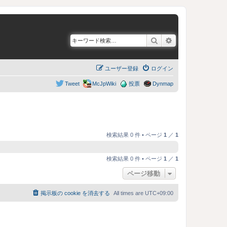
検索
詳細検索
ユーザー登録
ログイン
Tweet
McJpWiki
投票
Dynmap
検索結果 0 件 • ページ
1
／
1
検索結果 0 件 • ページ
1
／
1
ページ移動
掲示板の cookie を消去する
All times are
UTC+09:00