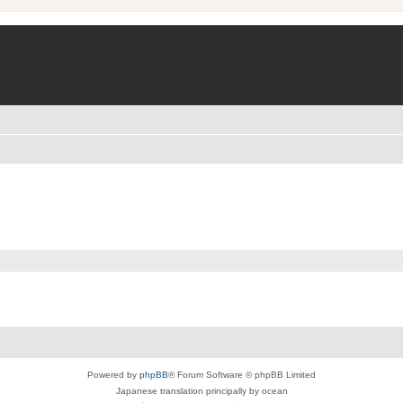
Powered by
phpBB
® Forum Software © phpBB Limited
Japanese translation principally by ocean