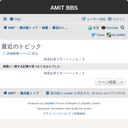
AMiT BBS
FAQ
ユーザー登録
ログイン
検
AMiT
掲示板トップ
検索
最近のトピック
投票
Dynmap
索
Tweet
McJpWiki
最近のトピック
詳細検索ページに戻る
検索結果 0 件 • ページ
1
／
1
検索に一致する記事が見つかりませんでした
検索結果 0 件 • ページ
1
／
1
ページ移動
AMiT
掲示板トップ
掲示板の cookie を消去する
All times are
UTC+09:00
Powered by
phpBB
® Forum Software © phpBB Limited
Japanese translation principally by ocean
プライバシーについて
|
利用規約