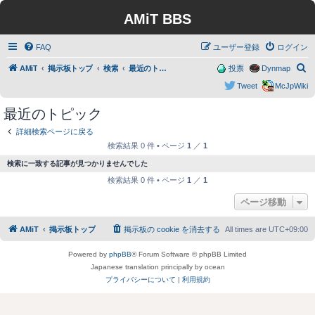
AMiT BBS
FAQ
ユーザー登録
ログイン
検
AMiT
掲示板トップ
検索
最近のトピック
投票
Dynmap
索
Tweet
McJpWiki
最近のトピック
詳細検索ページに戻る
検索結果 0 件 • ページ
1
／
1
検索に一致する記事が見つかりませんでした
検索結果 0 件 • ページ
1
／
1
ページ移動
AMiT
掲示板トップ
掲示板の cookie を消去する
All times are
UTC+09:00
Powered by
phpBB
® Forum Software © phpBB Limited
Japanese translation principally by ocean
プライバシーについて
|
利用規約