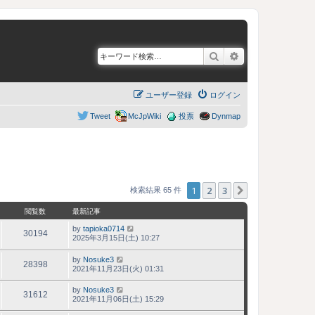
検索
詳細検索
ユーザー登録
ログイン
Tweet
McJpWiki
投票
Dynmap
1
2
3
次へ
検索結果 65 件
閲覧数
最新記事
by
tapioka0714
30194
2025年3月15日(土) 10:27
by
Nosuke3
28398
2021年11月23日(火) 01:31
by
Nosuke3
31612
2021年11月06日(土) 15:29