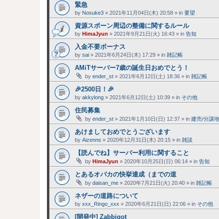
緊急
by
Nosuke3
»
2021年11月04日(木) 20:58
» in
要望
資源スポーン周辺の整備に関するルール
by
HimaJyun
»
2021年9月21日(火) 16:43
» in
告知
入金不要ボーナス
by
sai
»
2021年6月24日(木) 17:29
» in
雑記帳
AMiTサーバー7歳の誕生日おめでとう！
by
ender_st
»
2021年6月12日(土) 18:36
» in
雑記帳
🎉2500日！🎉
by
akkylong
»
2021年6月12日(土) 10:39
» in
その他
住民募集
by
ender_st
»
2021年1月10日(日) 12:37
» in
建売/分譲
あけましておめでとうございます
by
Aizenns
»
2020年12月31日(木) 20:15
» in
雑談
【読んでね】サーバー利用に関すること
by
HimaJyun
»
2020年10月25日(日) 06:14
» in
告知
とあるオバカの快挙達成（までの道
by
daisan_me
»
2020年7月21日(火) 20:40
» in
雑記帳
ネザーの道路について
by
xxx_Ringo_xxx
»
2020年6月21日(日) 22:06
» in
その他
[開発中] Zabbigot