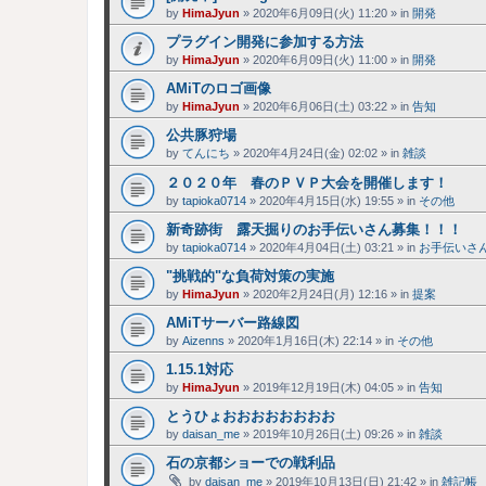
by
HimaJyun
»
2020年6月09日(火) 11:20
» in
開発
プラグイン開発に参加する方法
by
HimaJyun
»
2020年6月09日(火) 11:00
» in
開発
AMiTのロゴ画像
by
HimaJyun
»
2020年6月06日(土) 03:22
» in
告知
公共豚狩場
by
てんにち
»
2020年4月24日(金) 02:02
» in
雑談
２０２０年 春のＰＶＰ大会を開催します！
by
tapioka0714
»
2020年4月15日(水) 19:55
» in
その他
新奇跡街 露天掘りのお手伝いさん募集！！！
by
tapioka0714
»
2020年4月04日(土) 03:21
» in
お手伝いさ
"挑戦的"な負荷対策の実施
by
HimaJyun
»
2020年2月24日(月) 12:16
» in
提案
AMiTサーバー路線図
by
Aizenns
»
2020年1月16日(木) 22:14
» in
その他
1.15.1対応
by
HimaJyun
»
2019年12月19日(木) 04:05
» in
告知
とうひょおおおおおおおお
by
daisan_me
»
2019年10月26日(土) 09:26
» in
雑談
石の京都ショーでの戦利品
by
daisan_me
»
2019年10月13日(日) 21:42
» in
雑記帳