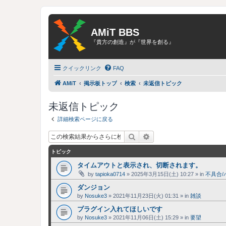
AMiT BBS
『貴方の創造』が『世界を創る』
クイックリンク
FAQ
AMiT
掲示板トップ
検索
未返信トピック
未返信トピック
詳細検索ページに戻る
検索
詳細検索
トピック
タイムアウトと表示され、切断されます。
by
tapioka0714
»
2025年3月15日(土) 10:27
» in
不具合/
ダンジョン
by
Nosuke3
»
2021年11月23日(火) 01:31
» in
雑談
プラグイン入れてほしいです
by
Nosuke3
»
2021年11月06日(土) 15:29
» in
要望