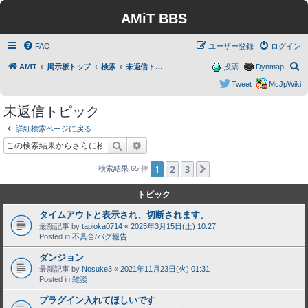
AMiT BBS
FAQ
ユーザー登録
ログイン
検
AMiT
掲示板トップ
検索
未返信トピック
投票
Dynmap
索
Tweet
McJpWiki
未返信トピック
詳細検索ページに戻る
検索
詳細検索
1
2
3
次へ
検索結果 65 件
トピック
タイムアウトと表示され、切断されます。
最新記事 by
tapioka0714
«
2025年3月15日(土) 10:27
Posted in
不具合/バグ報告
ダンジョン
最新記事 by
Nosuke3
«
2021年11月23日(火) 01:31
Posted in
雑談
プラグイン入れてほしいです