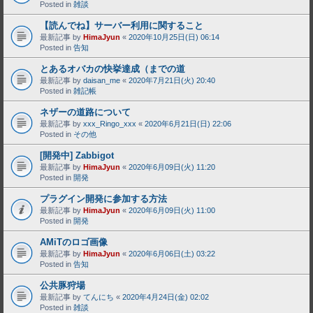
Posted in
雑談
【読んでね】サーバー利用に関すること
最新記事 by
HimaJyun
«
2020年10月25日(日) 06:14
Posted in
告知
とあるオバカの快挙達成（までの道
最新記事 by
daisan_me
«
2020年7月21日(火) 20:40
Posted in
雑記帳
ネザーの道路について
最新記事 by
xxx_Ringo_xxx
«
2020年6月21日(日) 22:06
Posted in
その他
[開発中] Zabbigot
最新記事 by
HimaJyun
«
2020年6月09日(火) 11:20
Posted in
開発
プラグイン開発に参加する方法
最新記事 by
HimaJyun
«
2020年6月09日(火) 11:00
Posted in
開発
AMiTのロゴ画像
最新記事 by
HimaJyun
«
2020年6月06日(土) 03:22
Posted in
告知
公共豚狩場
最新記事 by
てんにち
«
2020年4月24日(金) 02:02
Posted in
雑談