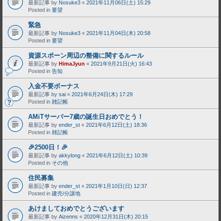
最新記事 by
Nosuke3
«
2021年11月06日(土) 15:29
Posted in
要望
緊急
最新記事 by
Nosuke3
«
2021年11月04日(木) 20:58
Posted in
要望
資源スポーン周辺の整備に関するルール
最新記事 by
HimaJyun
«
2021年9月21日(火) 16:43
Posted in
告知
入金不要ボーナス
最新記事 by
sai
«
2021年6月24日(木) 17:29
Posted in
雑記帳
AMiTサーバー7歳の誕生日おめでとう！
最新記事 by
ender_st
«
2021年6月12日(土) 18:36
Posted in
雑記帳
🎉2500日！🎉
最新記事 by
akkylong
«
2021年6月12日(土) 10:39
Posted in
その他
住民募集
最新記事 by
ender_st
«
2021年1月10日(日) 12:37
Posted in
建売/分譲地
あけましておめでとうございます
最新記事 by
Aizenns
«
2020年12月31日(木) 20:15