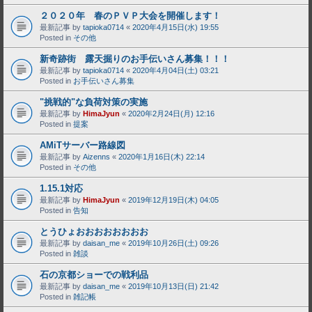
２０２０年 春のＰＶＰ大会を開催します！
最新記事 by
tapioka0714
«
2020年4月15日(水) 19:55
Posted in
その他
新奇跡街 露天掘りのお手伝いさん募集！！！
最新記事 by
tapioka0714
«
2020年4月04日(土) 03:21
Posted in
お手伝いさん募集
"挑戦的"な負荷対策の実施
最新記事 by
HimaJyun
«
2020年2月24日(月) 12:16
Posted in
提案
AMiTサーバー路線図
最新記事 by
Aizenns
«
2020年1月16日(木) 22:14
Posted in
その他
1.15.1対応
最新記事 by
HimaJyun
«
2019年12月19日(木) 04:05
Posted in
告知
とうひょおおおおおおおお
最新記事 by
daisan_me
«
2019年10月26日(土) 09:26
Posted in
雑談
石の京都ショーでの戦利品
最新記事 by
daisan_me
«
2019年10月13日(日) 21:42
Posted in
雑記帳