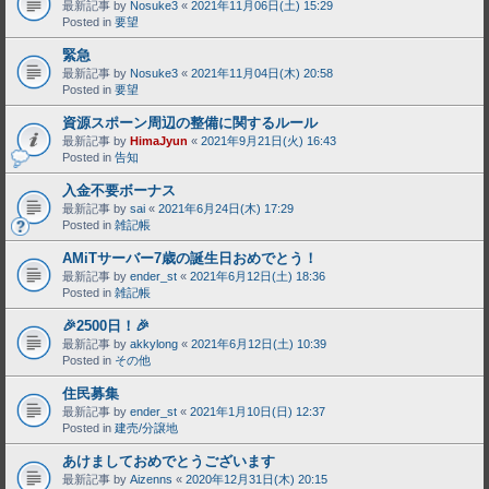
最新記事 by
Nosuke3
«
2021年11月06日(土) 15:29
Posted in
要望
緊急
最新記事 by
Nosuke3
«
2021年11月04日(木) 20:58
Posted in
要望
資源スポーン周辺の整備に関するルール
最新記事 by
HimaJyun
«
2021年9月21日(火) 16:43
Posted in
告知
入金不要ボーナス
最新記事 by
sai
«
2021年6月24日(木) 17:29
Posted in
雑記帳
AMiTサーバー7歳の誕生日おめでとう！
最新記事 by
ender_st
«
2021年6月12日(土) 18:36
Posted in
雑記帳
🎉2500日！🎉
最新記事 by
akkylong
«
2021年6月12日(土) 10:39
Posted in
その他
住民募集
最新記事 by
ender_st
«
2021年1月10日(日) 12:37
Posted in
建売/分譲地
あけましておめでとうございます
最新記事 by
Aizenns
«
2020年12月31日(木) 20:15