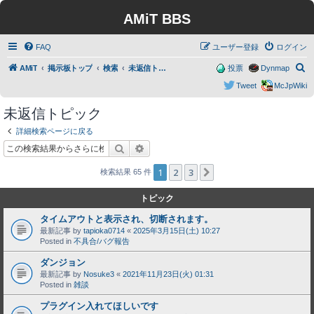
AMiT BBS
FAQ
ユーザー登録
ログイン
検
AMiT
掲示板トップ
検索
未返信トピック
投票
Dynmap
索
Tweet
McJpWiki
未返信トピック
詳細検索ページに戻る
検索
詳細検索
1
2
3
次へ
検索結果 65 件
トピック
タイムアウトと表示され、切断されます。
最新記事 by
tapioka0714
«
2025年3月15日(土) 10:27
Posted in
不具合/バグ報告
ダンジョン
最新記事 by
Nosuke3
«
2021年11月23日(火) 01:31
Posted in
雑談
プラグイン入れてほしいです