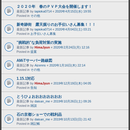
２０２０年 春のＰＶＰ大会を開催します！
最新記事 by
tapioka0714
«
2020年4月15日(水) 19:55
Posted in
その他
新奇跡街 露天掘りのお手伝いさん募集！！！
最新記事 by
tapioka0714
«
2020年4月04日(土) 03:21
Posted in
お手伝いさん募集
"挑戦的"な負荷対策の実施
最新記事 by
HimaJyun
«
2020年2月24日(月) 12:16
Posted in
提案
AMiTサーバー路線図
最新記事 by
Aizenns
«
2020年1月16日(木) 22:14
Posted in
その他
1.15.1対応
最新記事 by
HimaJyun
«
2019年12月19日(木) 04:05
Posted in
告知
とうひょおおおおおおおお
最新記事 by
daisan_me
«
2019年10月26日(土) 09:26
Posted in
雑談
石の京都ショーでの戦利品
最新記事 by
daisan_me
«
2019年10月13日(日) 21:42
Posted in
雑記帳