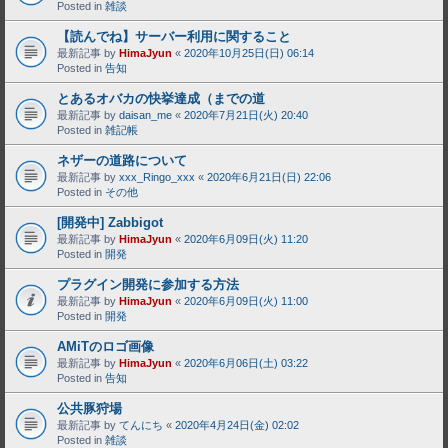
Posted in
雑談
【読んでね】サーバー利用に関すること
最新記事 by
HimaJyun
«
2020年10月25日(日) 06:14
Posted in
告知
とあるオバカの快挙達成（までの道
最新記事 by
daisan_me
«
2020年7月21日(火) 20:40
Posted in
雑記帳
ネザーの道路について
最新記事 by
xxx_Ringo_xxx
«
2020年6月21日(日) 22:06
Posted in
その他
[開発中] Zabbigot
最新記事 by
HimaJyun
«
2020年6月09日(火) 11:20
Posted in
開発
プラグイン開発に参加する方法
最新記事 by
HimaJyun
«
2020年6月09日(火) 11:00
Posted in
開発
AMiTのロゴ画像
最新記事 by
HimaJyun
«
2020年6月06日(土) 03:22
Posted in
告知
公共豚狩場
最新記事 by
てんにち
«
2020年4月24日(金) 02:02
Posted in
雑談