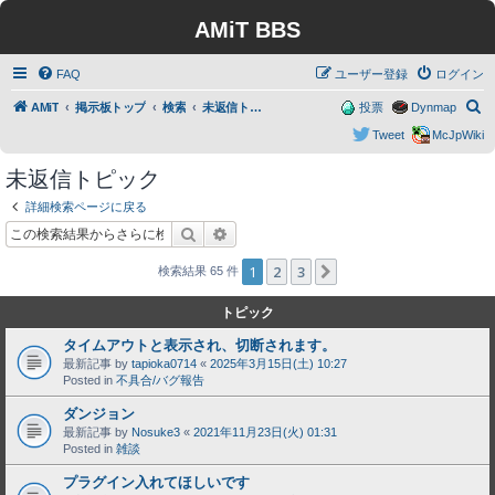
AMiT BBS
FAQ
ユーザー登録
ログイン
検
AMiT
掲示板トップ
検索
未返信トピック
投票
Dynmap
索
Tweet
McJpWiki
未返信トピック
詳細検索ページに戻る
検索
詳細検索
1
2
3
次へ
検索結果 65 件
トピック
タイムアウトと表示され、切断されます。
最新記事 by
tapioka0714
«
2025年3月15日(土) 10:27
Posted in
不具合/バグ報告
ダンジョン
最新記事 by
Nosuke3
«
2021年11月23日(火) 01:31
Posted in
雑談
プラグイン入れてほしいです