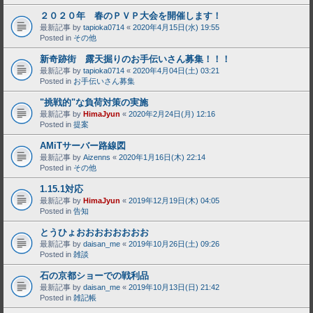
２０２０年 春のＰＶＰ大会を開催します！
最新記事 by
tapioka0714
«
2020年4月15日(水) 19:55
Posted in
その他
新奇跡街 露天掘りのお手伝いさん募集！！！
最新記事 by
tapioka0714
«
2020年4月04日(土) 03:21
Posted in
お手伝いさん募集
"挑戦的"な負荷対策の実施
最新記事 by
HimaJyun
«
2020年2月24日(月) 12:16
Posted in
提案
AMiTサーバー路線図
最新記事 by
Aizenns
«
2020年1月16日(木) 22:14
Posted in
その他
1.15.1対応
最新記事 by
HimaJyun
«
2019年12月19日(木) 04:05
Posted in
告知
とうひょおおおおおおおお
最新記事 by
daisan_me
«
2019年10月26日(土) 09:26
Posted in
雑談
石の京都ショーでの戦利品
最新記事 by
daisan_me
«
2019年10月13日(日) 21:42
Posted in
雑記帳