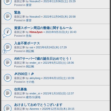
最新記事 by
Nosuke3
«
2021年11月06日(土) 15:29
Posted in
要望
緊急
最新記事 by
Nosuke3
«
2021年11月04日(木) 20:58
Posted in
要望
資源スポーン周辺の整備に関するルール
最新記事 by
HimaJyun
«
2021年9月21日(火) 16:43
Posted in
告知
入金不要ボーナス
最新記事 by
sai
«
2021年6月24日(木) 17:29
Posted in
雑記帳
AMiTサーバー7歳の誕生日おめでとう！
最新記事 by
ender_st
«
2021年6月12日(土) 18:36
Posted in
雑記帳
🎉2500日！🎉
最新記事 by
akkylong
«
2021年6月12日(土) 10:39
Posted in
その他
住民募集
最新記事 by
ender_st
«
2021年1月10日(日) 12:37
Posted in
建売/分譲地
あけましておめでとうございます
最新記事 by
Aizenns
«
2020年12月31日(木) 20:15