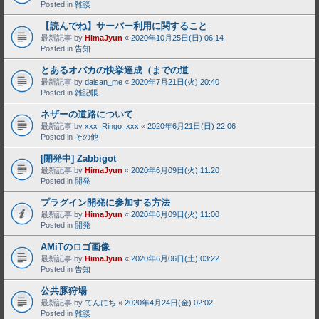
Posted in
雑談
【読んでね】サーバー利用に関すること
最新記事 by
HimaJyun
«
2020年10月25日(日) 06:14
Posted in
告知
とあるオバカの快挙達成（までの道
最新記事 by
daisan_me
«
2020年7月21日(火) 20:40
Posted in
雑記帳
ネザーの道路について
最新記事 by
xxx_Ringo_xxx
«
2020年6月21日(日) 22:06
Posted in
その他
[開発中] Zabbigot
最新記事 by
HimaJyun
«
2020年6月09日(火) 11:20
Posted in
開発
プラグイン開発に参加する方法
最新記事 by
HimaJyun
«
2020年6月09日(火) 11:00
Posted in
開発
AMiTのロゴ画像
最新記事 by
HimaJyun
«
2020年6月06日(土) 03:22
Posted in
告知
公共豚狩場
最新記事 by
てんにち
«
2020年4月24日(金) 02:02
Posted in
雑談