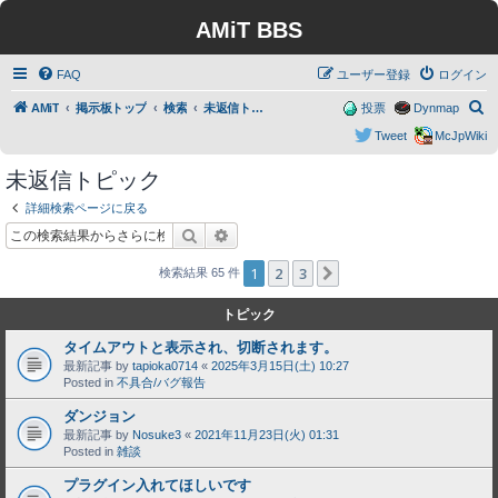
AMiT BBS
FAQ
ユーザー登録
ログイン
検
AMiT
掲示板トップ
検索
未返信トピック
投票
Dynmap
索
Tweet
McJpWiki
未返信トピック
詳細検索ページに戻る
検索
詳細検索
1
2
3
次へ
検索結果 65 件
トピック
タイムアウトと表示され、切断されます。
最新記事 by
tapioka0714
«
2025年3月15日(土) 10:27
Posted in
不具合/バグ報告
ダンジョン
最新記事 by
Nosuke3
«
2021年11月23日(火) 01:31
Posted in
雑談
プラグイン入れてほしいです