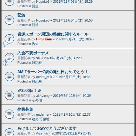
最新記事 by
Nosuke3
«
2021年11月06日(土) 15:29
Posted in
要望
緊急
最新記事 by
Nosuke3
«
2021年11月04日(木) 20:58
Posted in
要望
資源スポーン周辺の整備に関するルール
最新記事 by
HimaJyun
«
2021年9月21日(火) 16:43
Posted in
告知
入金不要ボーナス
最新記事 by
sai
«
2021年6月24日(木) 17:29
Posted in
雑記帳
AMiTサーバー7歳の誕生日おめでとう！
最新記事 by
ender_st
«
2021年6月12日(土) 18:36
Posted in
雑記帳
🎉2500日！🎉
最新記事 by
akkylong
«
2021年6月12日(土) 10:39
Posted in
その他
住民募集
最新記事 by
ender_st
«
2021年1月10日(日) 12:37
Posted in
建売/分譲地
あけましておめでとうございます
最新記事 by
Aizenns
«
2020年12月31日(木) 20:15