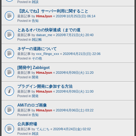
Posted in
雑談
【読んでね】サーバー利用に関すること
最新記事 by
HimaJyun
«
2020年10月25日(日) 06:14
Posted in
告知
とあるオバカの快挙達成（までの道
最新記事 by
daisan_me
«
2020年7月21日(火) 20:40
Posted in
雑記帳
ネザーの道路について
最新記事 by
xxx_Ringo_xxx
«
2020年6月21日(日) 22:06
Posted in
その他
[開発中] Zabbigot
最新記事 by
HimaJyun
«
2020年6月09日(火) 11:20
Posted in
開発
プラグイン開発に参加する方法
最新記事 by
HimaJyun
«
2020年6月09日(火) 11:00
Posted in
開発
AMiTのロゴ画像
最新記事 by
HimaJyun
«
2020年6月06日(土) 03:22
Posted in
告知
公共豚狩場
最新記事 by
てんにち
«
2020年4月24日(金) 02:02
Posted in
雑談