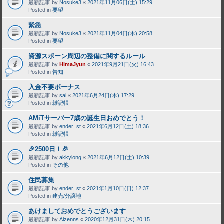
最新記事 by
Nosuke3
«
2021年11月06日(土) 15:29
Posted in
要望
緊急
最新記事 by
Nosuke3
«
2021年11月04日(木) 20:58
Posted in
要望
資源スポーン周辺の整備に関するルール
最新記事 by
HimaJyun
«
2021年9月21日(火) 16:43
Posted in
告知
入金不要ボーナス
最新記事 by
sai
«
2021年6月24日(木) 17:29
Posted in
雑記帳
AMiTサーバー7歳の誕生日おめでとう！
最新記事 by
ender_st
«
2021年6月12日(土) 18:36
Posted in
雑記帳
🎉2500日！🎉
最新記事 by
akkylong
«
2021年6月12日(土) 10:39
Posted in
その他
住民募集
最新記事 by
ender_st
«
2021年1月10日(日) 12:37
Posted in
建売/分譲地
あけましておめでとうございます
最新記事 by
Aizenns
«
2020年12月31日(木) 20:15