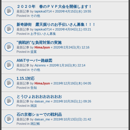
２０２０年 春のＰＶＰ大会を開催します！
最新記事 by
tapioka0714
«
2020年4月15日(水) 19:55
Posted in
その他
新奇跡街 露天掘りのお手伝いさん募集！！！
最新記事 by
tapioka0714
«
2020年4月04日(土) 03:21
Posted in
お手伝いさん募集
"挑戦的"な負荷対策の実施
最新記事 by
HimaJyun
«
2020年2月24日(月) 12:16
Posted in
提案
AMiTサーバー路線図
最新記事 by
Aizenns
«
2020年1月16日(木) 22:14
Posted in
その他
1.15.1対応
最新記事 by
HimaJyun
«
2019年12月19日(木) 04:05
Posted in
告知
とうひょおおおおおおおお
最新記事 by
daisan_me
«
2019年10月26日(土) 09:26
Posted in
雑談
石の京都ショーでの戦利品
最新記事 by
daisan_me
«
2019年10月13日(日) 21:42
Posted in
雑記帳