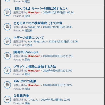
Posted in
雑談
【読んでね】サーバー利用に関すること
最新記事 by
HimaJyun
«
2020年10月25日(日) 06:14
Posted in
告知
とあるオバカの快挙達成（までの道
最新記事 by
daisan_me
«
2020年7月21日(火) 20:40
Posted in
雑記帳
ネザーの道路について
最新記事 by
xxx_Ringo_xxx
«
2020年6月21日(日) 22:06
Posted in
その他
[開発中] Zabbigot
最新記事 by
HimaJyun
«
2020年6月09日(火) 11:20
Posted in
開発
プラグイン開発に参加する方法
最新記事 by
HimaJyun
«
2020年6月09日(火) 11:00
Posted in
開発
AMiTのロゴ画像
最新記事 by
HimaJyun
«
2020年6月06日(土) 03:22
Posted in
告知
公共豚狩場
最新記事 by
てんにち
«
2020年4月24日(金) 02:02
Posted in
雑談