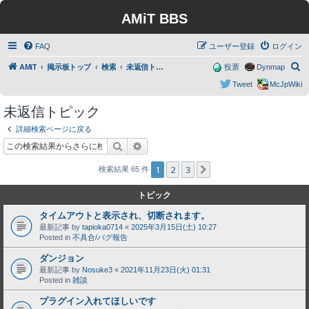
AMiT BBS
FAQ
ユーザー登録
ログイン
検
AMiT
掲示板トップ
検索
未返信トピック
投票
Dynmap
索
Tweet
McJpWiki
未返信トピック
詳細検索ページに戻る
検索
詳細検索
1
2
3
次へ
検索結果 65 件
トピック
タイムアウトと表示され、切断されます。
最新記事 by
tapioka0714
«
2025年3月15日(土) 10:27
Posted in
不具合/バグ報告
ダンジョン
最新記事 by
Nosuke3
«
2021年11月23日(火) 01:31
Posted in
雑談
プラグイン入れてほしいです