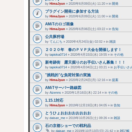
by
HimaJyun
»
2020年6月09日(火) 11:20
» in
開発
プラグイン開発に参加する方法
by
HimaJyun
»
2020年6月09日(火) 11:00
» in
開発
AMiTのロゴ画像
by
HimaJyun
»
2020年6月06日(土) 03:22
» in
告知
公共豚狩場
by
てんにち
»
2020年4月24日(金) 02:02
» in
雑談
２０２０年 春のＰＶＰ大会を開催します！
by
tapioka0714
»
2020年4月15日(水) 19:55
» in
その他
新奇跡街 露天掘りのお手伝いさん募集！！！
by
tapioka0714
»
2020年4月04日(土) 03:21
» in
お手伝いさ
"挑戦的"な負荷対策の実施
by
HimaJyun
»
2020年2月24日(月) 12:16
» in
提案
AMiTサーバー路線図
by
Aizenns
»
2020年1月16日(木) 22:14
» in
その他
1.15.1対応
by
HimaJyun
»
2019年12月19日(木) 04:05
» in
告知
とうひょおおおおおおおお
by
daisan_me
»
2019年10月26日(土) 09:26
» in
雑談
石の京都ショーでの戦利品
by
daisan_me
»
2019年10月13日(日) 21:42
» in
雑記帳