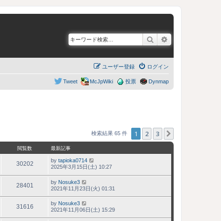
検索
詳細検索
ユーザー登録
ログイン
Tweet
McJpWiki
投票
Dynmap
1
2
3
次へ
検索結果 65 件
閲覧数
最新記事
by
tapioka0714
30202
2025年3月15日(土) 10:27
by
Nosuke3
28401
2021年11月23日(火) 01:31
by
Nosuke3
31616
2021年11月06日(土) 15:29