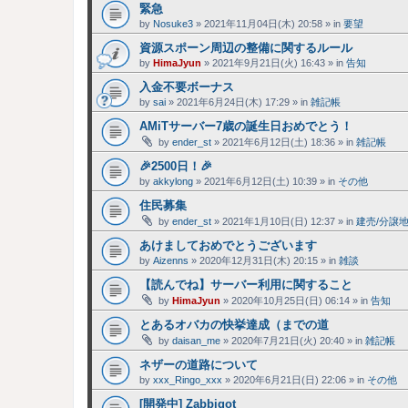
緊急
by
Nosuke3
»
2021年11月04日(木) 20:58
» in
要望
資源スポーン周辺の整備に関するルール
by
HimaJyun
»
2021年9月21日(火) 16:43
» in
告知
入金不要ボーナス
by
sai
»
2021年6月24日(木) 17:29
» in
雑記帳
AMiTサーバー7歳の誕生日おめでとう！
by
ender_st
»
2021年6月12日(土) 18:36
» in
雑記帳
🎉2500日！🎉
by
akkylong
»
2021年6月12日(土) 10:39
» in
その他
住民募集
by
ender_st
»
2021年1月10日(日) 12:37
» in
建売/分譲
あけましておめでとうございます
by
Aizenns
»
2020年12月31日(木) 20:15
» in
雑談
【読んでね】サーバー利用に関すること
by
HimaJyun
»
2020年10月25日(日) 06:14
» in
告知
とあるオバカの快挙達成（までの道
by
daisan_me
»
2020年7月21日(火) 20:40
» in
雑記帳
ネザーの道路について
by
xxx_Ringo_xxx
»
2020年6月21日(日) 22:06
» in
その他
[開発中] Zabbigot