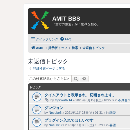
AMiT BBS
『貴方の創造』が『世界を創る』
クイックリンク
FAQ
AMiT
掲示板トップ
検索
未返信トピック
未返信トピック
詳細検索ページに戻る
検索
詳細検索
トピック
タイムアウトと表示され、切断されます。
by
tapioka0714
»
2025年3月15日(土) 10:27
» in
不具合/
ダンジョン
by
Nosuke3
»
2021年11月23日(火) 01:31
» in
雑談
プラグイン入れてほしいです
by
Nosuke3
»
2021年11月06日(土) 15:29
» in
要望