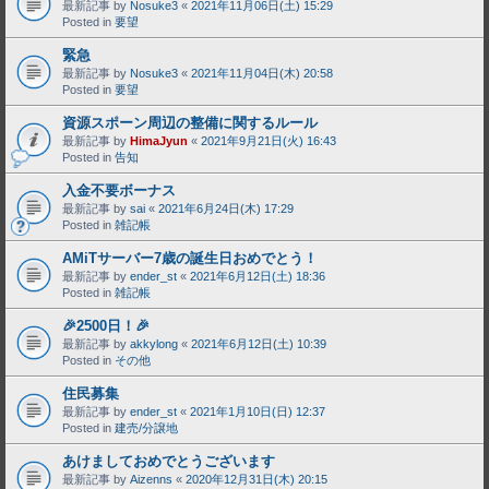
最新記事 by
Nosuke3
«
2021年11月06日(土) 15:29
Posted in
要望
緊急
最新記事 by
Nosuke3
«
2021年11月04日(木) 20:58
Posted in
要望
資源スポーン周辺の整備に関するルール
最新記事 by
HimaJyun
«
2021年9月21日(火) 16:43
Posted in
告知
入金不要ボーナス
最新記事 by
sai
«
2021年6月24日(木) 17:29
Posted in
雑記帳
AMiTサーバー7歳の誕生日おめでとう！
最新記事 by
ender_st
«
2021年6月12日(土) 18:36
Posted in
雑記帳
🎉2500日！🎉
最新記事 by
akkylong
«
2021年6月12日(土) 10:39
Posted in
その他
住民募集
最新記事 by
ender_st
«
2021年1月10日(日) 12:37
Posted in
建売/分譲地
あけましておめでとうございます
最新記事 by
Aizenns
«
2020年12月31日(木) 20:15