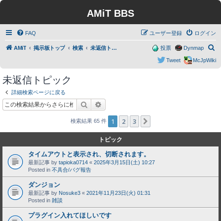
AMiT BBS
FAQ
ユーザー登録
ログイン
検
AMiT
掲示板トップ
検索
未返信トピック
投票
Dynmap
索
Tweet
McJpWiki
未返信トピック
詳細検索ページに戻る
検索
詳細検索
1
2
3
次へ
検索結果 65 件
トピック
タイムアウトと表示され、切断されます。
最新記事 by
tapioka0714
«
2025年3月15日(土) 10:27
Posted in
不具合/バグ報告
ダンジョン
最新記事 by
Nosuke3
«
2021年11月23日(火) 01:31
Posted in
雑談
プラグイン入れてほしいです