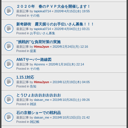
２０２０年 春のＰＶＰ大会を開催します！
最新記事 by
tapioka0714
«
2020年4月15日(水) 19:55
Posted in
その他
新奇跡街 露天掘りのお手伝いさん募集！！！
最新記事 by
tapioka0714
«
2020年4月04日(土) 03:21
Posted in
お手伝いさん募集
"挑戦的"な負荷対策の実施
最新記事 by
HimaJyun
«
2020年2月24日(月) 12:16
Posted in
提案
AMiTサーバー路線図
最新記事 by
Aizenns
«
2020年1月16日(木) 22:14
Posted in
その他
1.15.1対応
最新記事 by
HimaJyun
«
2019年12月19日(木) 04:05
Posted in
告知
とうひょおおおおおおおお
最新記事 by
daisan_me
«
2019年10月26日(土) 09:26
Posted in
雑談
石の京都ショーでの戦利品
最新記事 by
daisan_me
«
2019年10月13日(日) 21:42
Posted in
雑記帳