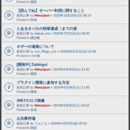
Posted in
雑談
【読んでね】サーバー利用に関すること
最新記事 by
HimaJyun
«
2020年10月25日(日) 06:14
Posted in
告知
とあるオバカの快挙達成（までの道
最新記事 by
daisan_me
«
2020年7月21日(火) 20:40
Posted in
雑記帳
ネザーの道路について
最新記事 by
xxx_Ringo_xxx
«
2020年6月21日(日) 22:06
Posted in
その他
[開発中] Zabbigot
最新記事 by
HimaJyun
«
2020年6月09日(火) 11:20
Posted in
開発
プラグイン開発に参加する方法
最新記事 by
HimaJyun
«
2020年6月09日(火) 11:00
Posted in
開発
AMiTのロゴ画像
最新記事 by
HimaJyun
«
2020年6月06日(土) 03:22
Posted in
告知
公共豚狩場
最新記事 by
てんにち
«
2020年4月24日(金) 02:02
Posted in
雑談