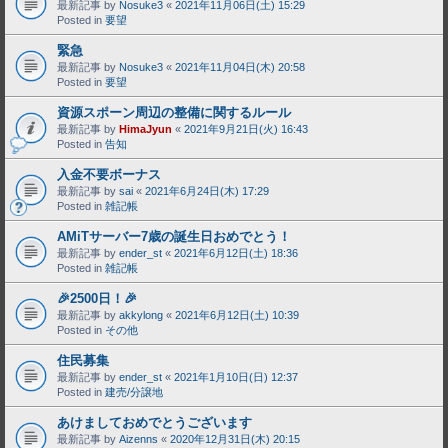
最新記事 by
Nosuke3
«
2021年11月06日(土) 15:29
Posted in
要望
緊急
最新記事 by
Nosuke3
«
2021年11月04日(木) 20:58
Posted in
要望
資源スポーン周辺の整備に関するルール
最新記事 by
HimaJyun
«
2021年9月21日(火) 16:43
Posted in
告知
入金不要ボーナス
最新記事 by
sai
«
2021年6月24日(木) 17:29
Posted in
雑記帳
AMiTサーバー7歳の誕生日おめでとう！
最新記事 by
ender_st
«
2021年6月12日(土) 18:36
Posted in
雑記帳
🎉2500日！🎉
最新記事 by
akkylong
«
2021年6月12日(土) 10:39
Posted in
その他
住民募集
最新記事 by
ender_st
«
2021年1月10日(日) 12:37
Posted in
建売/分譲地
あけましておめでとうございます
最新記事 by
Aizenns
«
2020年12月31日(木) 20:15