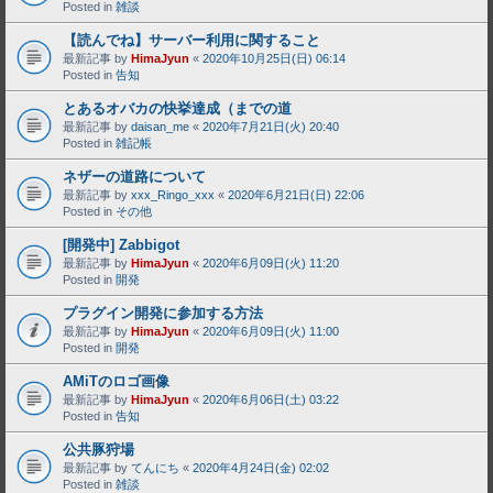
Posted in
雑談
【読んでね】サーバー利用に関すること
最新記事 by
HimaJyun
«
2020年10月25日(日) 06:14
Posted in
告知
とあるオバカの快挙達成（までの道
最新記事 by
daisan_me
«
2020年7月21日(火) 20:40
Posted in
雑記帳
ネザーの道路について
最新記事 by
xxx_Ringo_xxx
«
2020年6月21日(日) 22:06
Posted in
その他
[開発中] Zabbigot
最新記事 by
HimaJyun
«
2020年6月09日(火) 11:20
Posted in
開発
プラグイン開発に参加する方法
最新記事 by
HimaJyun
«
2020年6月09日(火) 11:00
Posted in
開発
AMiTのロゴ画像
最新記事 by
HimaJyun
«
2020年6月06日(土) 03:22
Posted in
告知
公共豚狩場
最新記事 by
てんにち
«
2020年4月24日(金) 02:02
Posted in
雑談