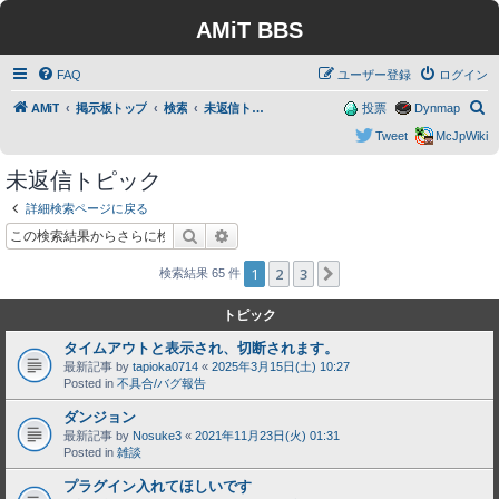
AMiT BBS
FAQ
ユーザー登録
ログイン
検
AMiT
掲示板トップ
検索
未返信トピック
投票
Dynmap
索
Tweet
McJpWiki
未返信トピック
詳細検索ページに戻る
検索
詳細検索
1
2
3
次へ
検索結果 65 件
トピック
タイムアウトと表示され、切断されます。
最新記事 by
tapioka0714
«
2025年3月15日(土) 10:27
Posted in
不具合/バグ報告
ダンジョン
最新記事 by
Nosuke3
«
2021年11月23日(火) 01:31
Posted in
雑談
プラグイン入れてほしいです