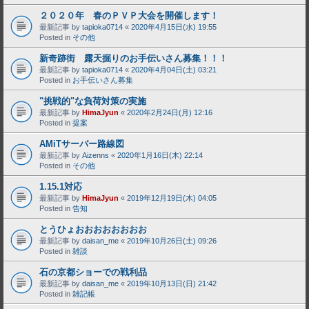
２０２０年 春のＰＶＰ大会を開催します！
最新記事 by
tapioka0714
«
2020年4月15日(水) 19:55
Posted in
その他
新奇跡街 露天掘りのお手伝いさん募集！！！
最新記事 by
tapioka0714
«
2020年4月04日(土) 03:21
Posted in
お手伝いさん募集
"挑戦的"な負荷対策の実施
最新記事 by
HimaJyun
«
2020年2月24日(月) 12:16
Posted in
提案
AMiTサーバー路線図
最新記事 by
Aizenns
«
2020年1月16日(木) 22:14
Posted in
その他
1.15.1対応
最新記事 by
HimaJyun
«
2019年12月19日(木) 04:05
Posted in
告知
とうひょおおおおおおおお
最新記事 by
daisan_me
«
2019年10月26日(土) 09:26
Posted in
雑談
石の京都ショーでの戦利品
最新記事 by
daisan_me
«
2019年10月13日(日) 21:42
Posted in
雑記帳