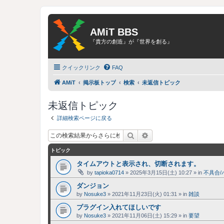
AMiT BBS
『貴方の創造』が『世界を創る』
クイックリンク
FAQ
AMiT
掲示板トップ
検索
未返信トピック
未返信トピック
詳細検索ページに戻る
検索
詳細検索
トピック
タイムアウトと表示され、切断されます。
by
tapioka0714
»
2025年3月15日(土) 10:27
» in
不具合/
ダンジョン
by
Nosuke3
»
2021年11月23日(火) 01:31
» in
雑談
プラグイン入れてほしいです
by
Nosuke3
»
2021年11月06日(土) 15:29
» in
要望