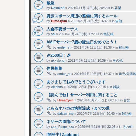
緊急
by
Nosuke3
»
2021年11月04日(木) 20:58
» in
要望
資源スポーン周辺の整備に関するルール
by
HimaJyun
»
2021年9月21日(火) 16:43
» in
告知
入金不要ボーナス
by
sai
»
2021年6月24日(木) 17:29
» in
雑記帳
AMiTサーバー7歳の誕生日おめでとう！
by
ender_st
»
2021年6月12日(土) 18:36
» in
雑記帳
🎉2500日！🎉
by
akkylong
»
2021年6月12日(土) 10:39
» in
その他
住民募集
by
ender_st
»
2021年1月10日(日) 12:37
» in
建売/分譲
あけましておめでとうございます
by
Aizenns
»
2020年12月31日(木) 20:15
» in
雑談
【読んでね】サーバー利用に関すること
by
HimaJyun
»
2020年10月25日(日) 06:14
» in
告知
とあるオバカの快挙達成（までの道
by
daisan_me
»
2020年7月21日(火) 20:40
» in
雑記帳
ネザーの道路について
by
xxx_Ringo_xxx
»
2020年6月21日(日) 22:06
» in
その他
[開発中] Zabbigot