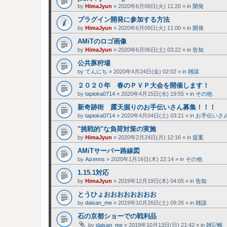
by
HimaJyun
»
2020年6月09日(火) 11:20
» in
開発
プラグイン開発に参加する方法
by
HimaJyun
»
2020年6月09日(火) 11:00
» in
開発
AMiTのロゴ画像
by
HimaJyun
»
2020年6月06日(土) 03:22
» in
告知
公共豚狩場
by
てんにち
»
2020年4月24日(金) 02:02
» in
雑談
２０２０年 春のＰＶＰ大会を開催します！
by
tapioka0714
»
2020年4月15日(水) 19:55
» in
その他
新奇跡街 露天掘りのお手伝いさん募集！！！
by
tapioka0714
»
2020年4月04日(土) 03:21
» in
お手伝いさ
"挑戦的"な負荷対策の実施
by
HimaJyun
»
2020年2月24日(月) 12:16
» in
提案
AMiTサーバー路線図
by
Aizenns
»
2020年1月16日(木) 22:14
» in
その他
1.15.1対応
by
HimaJyun
»
2019年12月19日(木) 04:05
» in
告知
とうひょおおおおおおおお
by
daisan_me
»
2019年10月26日(土) 09:26
» in
雑談
石の京都ショーでの戦利品
by
daisan_me
»
2019年10月13日(日) 21:42
» in
雑記帳