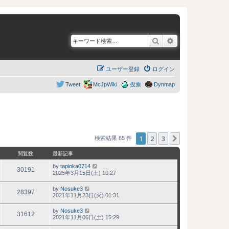
検索
詳細検索
ユーザー登録
ログイン
Tweet
McJpWiki
投票
Dynmap
1
2
3
次へ
検索結果 65 件
閲覧数
最新記事
by
tapioka0714
30191
2025年3月15日(土) 10:27
by
Nosuke3
28397
2021年11月23日(火) 01:31
by
Nosuke3
31612
2021年11月06日(土) 15:29