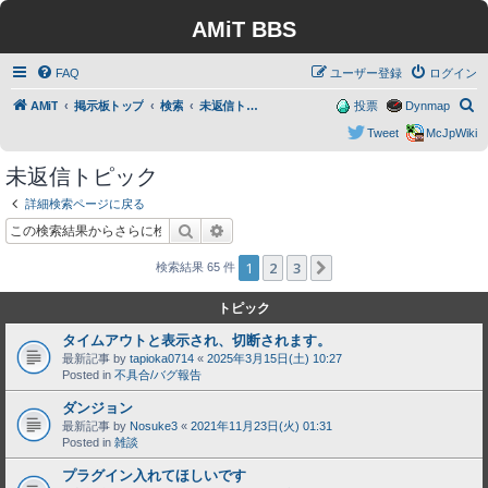
AMiT BBS
FAQ
ユーザー登録
ログイン
検
AMiT
掲示板トップ
検索
未返信トピック
投票
Dynmap
索
Tweet
McJpWiki
未返信トピック
詳細検索ページに戻る
検索
詳細検索
1
2
3
次へ
検索結果 65 件
トピック
タイムアウトと表示され、切断されます。
最新記事 by
tapioka0714
«
2025年3月15日(土) 10:27
Posted in
不具合/バグ報告
ダンジョン
最新記事 by
Nosuke3
«
2021年11月23日(火) 01:31
Posted in
雑談
プラグイン入れてほしいです