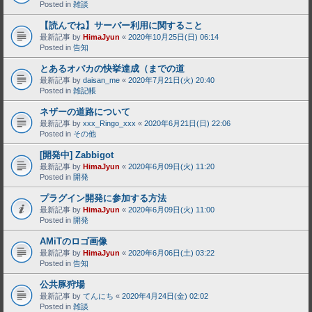
Posted in
雑談
【読んでね】サーバー利用に関すること
最新記事 by
HimaJyun
«
2020年10月25日(日) 06:14
Posted in
告知
とあるオバカの快挙達成（までの道
最新記事 by
daisan_me
«
2020年7月21日(火) 20:40
Posted in
雑記帳
ネザーの道路について
最新記事 by
xxx_Ringo_xxx
«
2020年6月21日(日) 22:06
Posted in
その他
[開発中] Zabbigot
最新記事 by
HimaJyun
«
2020年6月09日(火) 11:20
Posted in
開発
プラグイン開発に参加する方法
最新記事 by
HimaJyun
«
2020年6月09日(火) 11:00
Posted in
開発
AMiTのロゴ画像
最新記事 by
HimaJyun
«
2020年6月06日(土) 03:22
Posted in
告知
公共豚狩場
最新記事 by
てんにち
«
2020年4月24日(金) 02:02
Posted in
雑談