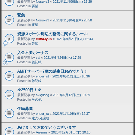
最新記事 by
Nosuke3
«
2021年11月06日(土) 15:29
Posted in
要望
緊急
最新記事 by
Nosuke3
«
2021年11月04日(木) 20:58
Posted in
要望
資源スポーン周辺の整備に関するルール
最新記事 by
HimaJyun
«
2021年9月21日(火) 16:43
Posted in
告知
入金不要ボーナス
最新記事 by
sai
«
2021年6月24日(木) 17:29
Posted in
雑記帳
AMiTサーバー7歳の誕生日おめでとう！
最新記事 by
ender_st
«
2021年6月12日(土) 18:36
Posted in
雑記帳
🎉2500日！🎉
最新記事 by
akkylong
«
2021年6月12日(土) 10:39
Posted in
その他
住民募集
最新記事 by
ender_st
«
2021年1月10日(日) 12:37
Posted in
建売/分譲地
あけましておめでとうございます
最新記事 by
Aizenns
«
2020年12月31日(木) 20:15