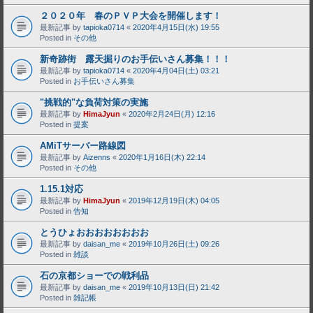
２０２０年 春のＰＶＰ大会を開催します！
最新記事 by
tapioka0714
«
2020年4月15日(水) 19:55
Posted in
その他
新奇跡街 露天掘りのお手伝いさん募集！！！
最新記事 by
tapioka0714
«
2020年4月04日(土) 03:21
Posted in
お手伝いさん募集
"挑戦的"な負荷対策の実施
最新記事 by
HimaJyun
«
2020年2月24日(月) 12:16
Posted in
提案
AMiTサーバー路線図
最新記事 by
Aizenns
«
2020年1月16日(木) 22:14
Posted in
その他
1.15.1対応
最新記事 by
HimaJyun
«
2019年12月19日(木) 04:05
Posted in
告知
とうひょおおおおおおおお
最新記事 by
daisan_me
«
2019年10月26日(土) 09:26
Posted in
雑談
石の京都ショーでの戦利品
最新記事 by
daisan_me
«
2019年10月13日(日) 21:42
Posted in
雑記帳