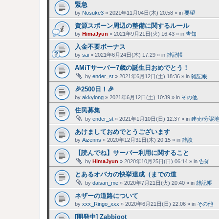
緊急
by
Nosuke3
»
2021年11月04日(木) 20:58
» in
要望
資源スポーン周辺の整備に関するルール
by
HimaJyun
»
2021年9月21日(火) 16:43
» in
告知
入金不要ボーナス
by
sai
»
2021年6月24日(木) 17:29
» in
雑記帳
AMiTサーバー7歳の誕生日おめでとう！
by
ender_st
»
2021年6月12日(土) 18:36
» in
雑記帳
🎉2500日！🎉
by
akkylong
»
2021年6月12日(土) 10:39
» in
その他
住民募集
by
ender_st
»
2021年1月10日(日) 12:37
» in
建売/分譲
あけましておめでとうございます
by
Aizenns
»
2020年12月31日(木) 20:15
» in
雑談
【読んでね】サーバー利用に関すること
by
HimaJyun
»
2020年10月25日(日) 06:14
» in
告知
とあるオバカの快挙達成（までの道
by
daisan_me
»
2020年7月21日(火) 20:40
» in
雑記帳
ネザーの道路について
by
xxx_Ringo_xxx
»
2020年6月21日(日) 22:06
» in
その他
[開発中] Zabbigot