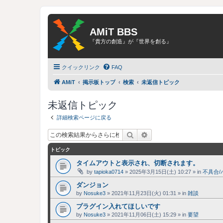
AMiT BBS
『貴方の創造』が『世界を創る』
クイックリンク
FAQ
AMiT
掲示板トップ
検索
未返信トピック
未返信トピック
詳細検索ページに戻る
検索
詳細検索
トピック
タイムアウトと表示され、切断されます。
by
tapioka0714
»
2025年3月15日(土) 10:27
» in
不具合/
ダンジョン
by
Nosuke3
»
2021年11月23日(火) 01:31
» in
雑談
プラグイン入れてほしいです
by
Nosuke3
»
2021年11月06日(土) 15:29
» in
要望