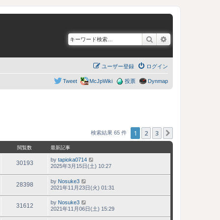
検索
詳細検索
ユーザー登録
ログイン
Tweet
McJpWiki
投票
Dynmap
1
2
3
次へ
検索結果 65 件
閲覧数
最新記事
by
tapioka0714
30193
2025年3月15日(土) 10:27
by
Nosuke3
28398
2021年11月23日(火) 01:31
by
Nosuke3
31612
2021年11月06日(土) 15:29