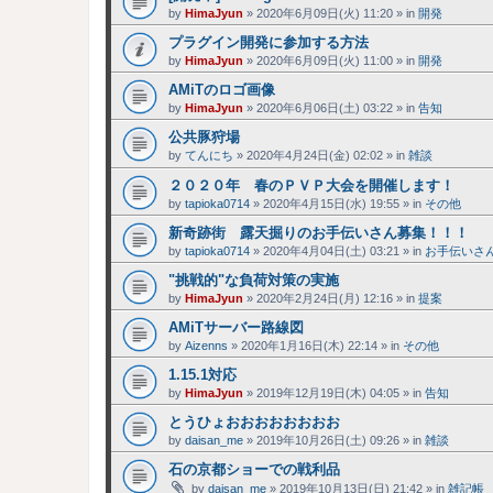
by
HimaJyun
»
2020年6月09日(火) 11:20
» in
開発
プラグイン開発に参加する方法
by
HimaJyun
»
2020年6月09日(火) 11:00
» in
開発
AMiTのロゴ画像
by
HimaJyun
»
2020年6月06日(土) 03:22
» in
告知
公共豚狩場
by
てんにち
»
2020年4月24日(金) 02:02
» in
雑談
２０２０年 春のＰＶＰ大会を開催します！
by
tapioka0714
»
2020年4月15日(水) 19:55
» in
その他
新奇跡街 露天掘りのお手伝いさん募集！！！
by
tapioka0714
»
2020年4月04日(土) 03:21
» in
お手伝いさ
"挑戦的"な負荷対策の実施
by
HimaJyun
»
2020年2月24日(月) 12:16
» in
提案
AMiTサーバー路線図
by
Aizenns
»
2020年1月16日(木) 22:14
» in
その他
1.15.1対応
by
HimaJyun
»
2019年12月19日(木) 04:05
» in
告知
とうひょおおおおおおおお
by
daisan_me
»
2019年10月26日(土) 09:26
» in
雑談
石の京都ショーでの戦利品
by
daisan_me
»
2019年10月13日(日) 21:42
» in
雑記帳