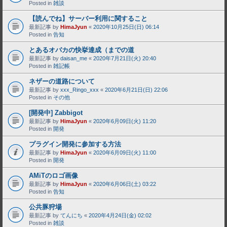
Posted in
雑談
【読んでね】サーバー利用に関すること
最新記事 by
HimaJyun
«
2020年10月25日(日) 06:14
Posted in
告知
とあるオバカの快挙達成（までの道
最新記事 by
daisan_me
«
2020年7月21日(火) 20:40
Posted in
雑記帳
ネザーの道路について
最新記事 by
xxx_Ringo_xxx
«
2020年6月21日(日) 22:06
Posted in
その他
[開発中] Zabbigot
最新記事 by
HimaJyun
«
2020年6月09日(火) 11:20
Posted in
開発
プラグイン開発に参加する方法
最新記事 by
HimaJyun
«
2020年6月09日(火) 11:00
Posted in
開発
AMiTのロゴ画像
最新記事 by
HimaJyun
«
2020年6月06日(土) 03:22
Posted in
告知
公共豚狩場
最新記事 by
てんにち
«
2020年4月24日(金) 02:02
Posted in
雑談