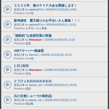
２０２０年 春のＰＶＰ大会を開催します！
最新記事 by
tapioka0714
«
2020年4月15日(水) 19:55
Posted in
その他
新奇跡街 露天掘りのお手伝いさん募集！！！
最新記事 by
tapioka0714
«
2020年4月04日(土) 03:21
Posted in
お手伝いさん募集
"挑戦的"な負荷対策の実施
最新記事 by
HimaJyun
«
2020年2月24日(月) 12:16
Posted in
提案
AMiTサーバー路線図
最新記事 by
Aizenns
«
2020年1月16日(木) 22:14
Posted in
その他
1.15.1対応
最新記事 by
HimaJyun
«
2019年12月19日(木) 04:05
Posted in
告知
とうひょおおおおおおおお
最新記事 by
daisan_me
«
2019年10月26日(土) 09:26
Posted in
雑談
石の京都ショーでの戦利品
最新記事 by
daisan_me
«
2019年10月13日(日) 21:42
Posted in
雑記帳