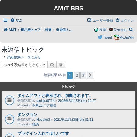
AMiT BBS
FAQ
ユーザー登録
ログイン
検
AMiT
掲示板トップ
検索
未返信トピック
投票
Dynmap
索
Tweet
McJpWiki
未返信トピック
詳細検索ページに戻る
検索
詳細検索
1
2
3
次へ
検索結果 65 件
トピック
タイムアウトと表示され、切断されます。
最新記事 by
tapioka0714
«
2025年3月15日(土) 10:27
Posted in
不具合/バグ報告
ダンジョン
最新記事 by
Nosuke3
«
2021年11月23日(火) 01:31
Posted in
雑談
プラグイン入れてほしいです