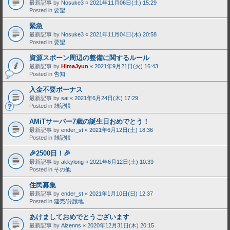
最新記事 by
Nosuke3
«
2021年11月06日(土) 15:29
Posted in
要望
緊急
最新記事 by
Nosuke3
«
2021年11月04日(木) 20:58
Posted in
要望
資源スポーン周辺の整備に関するルール
最新記事 by
HimaJyun
«
2021年9月21日(火) 16:43
Posted in
告知
入金不要ボーナス
最新記事 by
sai
«
2021年6月24日(木) 17:29
Posted in
雑記帳
AMiTサーバー7歳の誕生日おめでとう！
最新記事 by
ender_st
«
2021年6月12日(土) 18:36
Posted in
雑記帳
🎉2500日！🎉
最新記事 by
akkylong
«
2021年6月12日(土) 10:39
Posted in
その他
住民募集
最新記事 by
ender_st
«
2021年1月10日(日) 12:37
Posted in
建売/分譲地
あけましておめでとうございます
最新記事 by
Aizenns
«
2020年12月31日(木) 20:15