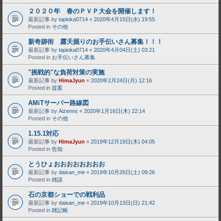
２０２０年 春のＰＶＰ大会を開催します！
最新記事 by
tapioka0714
«
2020年4月15日(水) 19:55
Posted in
その他
新奇跡街 露天掘りのお手伝いさん募集！！！
最新記事 by
tapioka0714
«
2020年4月04日(土) 03:21
Posted in
お手伝いさん募集
"挑戦的"な負荷対策の実施
最新記事 by
HimaJyun
«
2020年2月24日(月) 12:16
Posted in
提案
AMiTサーバー路線図
最新記事 by
Aizenns
«
2020年1月16日(木) 22:14
Posted in
その他
1.15.1対応
最新記事 by
HimaJyun
«
2019年12月19日(木) 04:05
Posted in
告知
とうひょおおおおおおおお
最新記事 by
daisan_me
«
2019年10月26日(土) 09:26
Posted in
雑談
石の京都ショーでの戦利品
最新記事 by
daisan_me
«
2019年10月13日(日) 21:42
Posted in
雑記帳