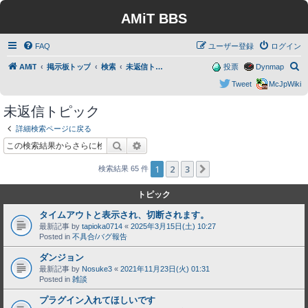
AMiT BBS
FAQ
ユーザー登録
ログイン
検
AMiT
掲示板トップ
検索
未返信トピック
投票
Dynmap
索
Tweet
McJpWiki
未返信トピック
詳細検索ページに戻る
検索
詳細検索
1
2
3
次へ
検索結果 65 件
トピック
タイムアウトと表示され、切断されます。
最新記事 by
tapioka0714
«
2025年3月15日(土) 10:27
Posted in
不具合/バグ報告
ダンジョン
最新記事 by
Nosuke3
«
2021年11月23日(火) 01:31
Posted in
雑談
プラグイン入れてほしいです