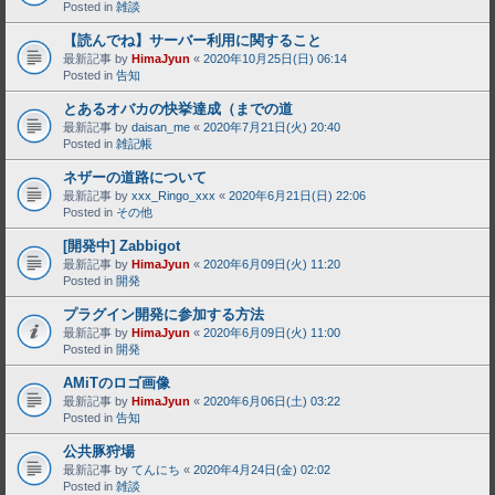
Posted in
雑談
【読んでね】サーバー利用に関すること
最新記事 by
HimaJyun
«
2020年10月25日(日) 06:14
Posted in
告知
とあるオバカの快挙達成（までの道
最新記事 by
daisan_me
«
2020年7月21日(火) 20:40
Posted in
雑記帳
ネザーの道路について
最新記事 by
xxx_Ringo_xxx
«
2020年6月21日(日) 22:06
Posted in
その他
[開発中] Zabbigot
最新記事 by
HimaJyun
«
2020年6月09日(火) 11:20
Posted in
開発
プラグイン開発に参加する方法
最新記事 by
HimaJyun
«
2020年6月09日(火) 11:00
Posted in
開発
AMiTのロゴ画像
最新記事 by
HimaJyun
«
2020年6月06日(土) 03:22
Posted in
告知
公共豚狩場
最新記事 by
てんにち
«
2020年4月24日(金) 02:02
Posted in
雑談