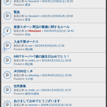
最新記事 by
Nosuke3
«
2021年11月06日(土) 15:29
Posted in
要望
緊急
最新記事 by
Nosuke3
«
2021年11月04日(木) 20:58
Posted in
要望
資源スポーン周辺の整備に関するルール
最新記事 by
HimaJyun
«
2021年9月21日(火) 16:43
Posted in
告知
入金不要ボーナス
最新記事 by
sai
«
2021年6月24日(木) 17:29
Posted in
雑記帳
AMiTサーバー7歳の誕生日おめでとう！
最新記事 by
ender_st
«
2021年6月12日(土) 18:36
Posted in
雑記帳
🎉2500日！🎉
最新記事 by
akkylong
«
2021年6月12日(土) 10:39
Posted in
その他
住民募集
最新記事 by
ender_st
«
2021年1月10日(日) 12:37
Posted in
建売/分譲地
あけましておめでとうございます
最新記事 by
Aizenns
«
2020年12月31日(木) 20:15