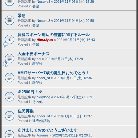
最新記事 by
Nosuke3
«
2021年11月06日(土) 15:29
Posted in
要望
緊急
最新記事 by
Nosuke3
«
2021年11月04日(木) 20:58
Posted in
要望
資源スポーン周辺の整備に関するルール
最新記事 by
HimaJyun
«
2021年9月21日(火) 16:43
Posted in
告知
入金不要ボーナス
最新記事 by
sai
«
2021年6月24日(木) 17:29
Posted in
雑記帳
AMiTサーバー7歳の誕生日おめでとう！
最新記事 by
ender_st
«
2021年6月12日(土) 18:36
Posted in
雑記帳
🎉2500日！🎉
最新記事 by
akkylong
«
2021年6月12日(土) 10:39
Posted in
その他
住民募集
最新記事 by
ender_st
«
2021年1月10日(日) 12:37
Posted in
建売/分譲地
あけましておめでとうございます
最新記事 by
Aizenns
«
2020年12月31日(木) 20:15