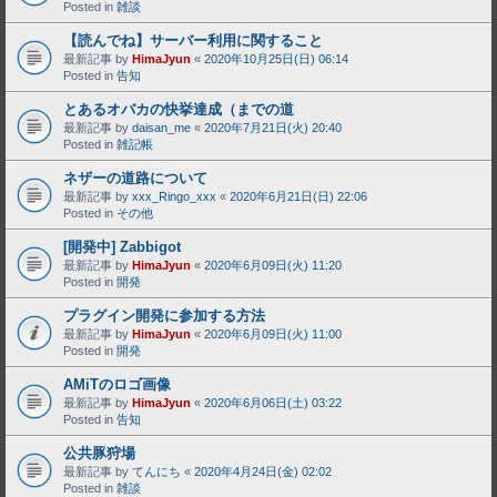
Posted in
雑談
【読んでね】サーバー利用に関すること
最新記事 by
HimaJyun
«
2020年10月25日(日) 06:14
Posted in
告知
とあるオバカの快挙達成（までの道
最新記事 by
daisan_me
«
2020年7月21日(火) 20:40
Posted in
雑記帳
ネザーの道路について
最新記事 by
xxx_Ringo_xxx
«
2020年6月21日(日) 22:06
Posted in
その他
[開発中] Zabbigot
最新記事 by
HimaJyun
«
2020年6月09日(火) 11:20
Posted in
開発
プラグイン開発に参加する方法
最新記事 by
HimaJyun
«
2020年6月09日(火) 11:00
Posted in
開発
AMiTのロゴ画像
最新記事 by
HimaJyun
«
2020年6月06日(土) 03:22
Posted in
告知
公共豚狩場
最新記事 by
てんにち
«
2020年4月24日(金) 02:02
Posted in
雑談