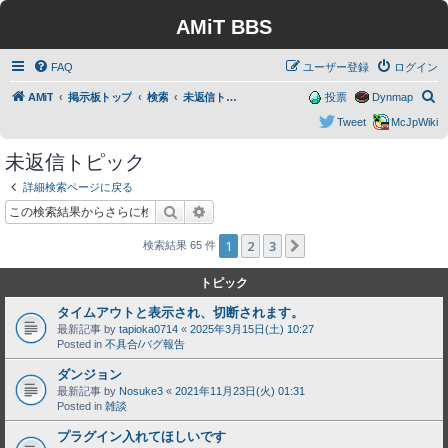
AMiT BBS
FAQ
ユーザー登録
ログイン
検
AMiT
掲示板トップ
検索
未返信トピック
投票
Dynmap
索
Tweet
McJpWiki
未返信トピック
詳細検索ページに戻る
検索
詳細検索
1
2
3
次へ
検索結果 65 件
トピック
タイムアウトと表示され、切断されます。
最新記事 by
tapioka0714
«
2025年3月15日(土) 10:27
Posted in
不具合/バグ報告
ダンジョン
最新記事 by
Nosuke3
«
2021年11月23日(火) 01:31
Posted in
雑談
プラグイン入れてほしいです