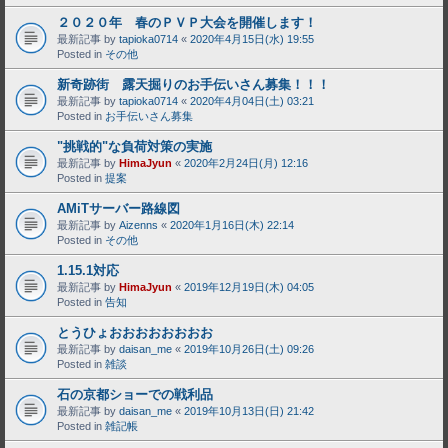
２０２０年 春のＰＶＰ大会を開催します！
最新記事 by
tapioka0714
«
2020年4月15日(水) 19:55
Posted in
その他
新奇跡街 露天掘りのお手伝いさん募集！！！
最新記事 by
tapioka0714
«
2020年4月04日(土) 03:21
Posted in
お手伝いさん募集
"挑戦的"な負荷対策の実施
最新記事 by
HimaJyun
«
2020年2月24日(月) 12:16
Posted in
提案
AMiTサーバー路線図
最新記事 by
Aizenns
«
2020年1月16日(木) 22:14
Posted in
その他
1.15.1対応
最新記事 by
HimaJyun
«
2019年12月19日(木) 04:05
Posted in
告知
とうひょおおおおおおおお
最新記事 by
daisan_me
«
2019年10月26日(土) 09:26
Posted in
雑談
石の京都ショーでの戦利品
最新記事 by
daisan_me
«
2019年10月13日(日) 21:42
Posted in
雑記帳