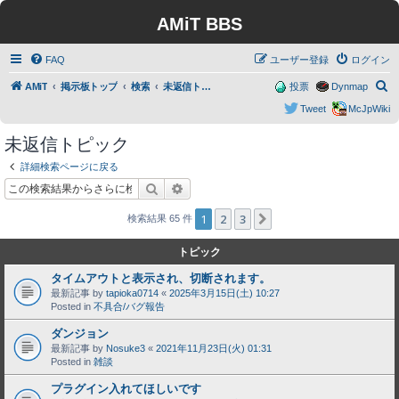
AMiT BBS
FAQ
ユーザー登録
ログイン
検
AMiT
掲示板トップ
検索
未返信トピック
投票
Dynmap
索
Tweet
McJpWiki
未返信トピック
詳細検索ページに戻る
検索
詳細検索
1
2
3
次へ
検索結果 65 件
トピック
タイムアウトと表示され、切断されます。
最新記事 by
tapioka0714
«
2025年3月15日(土) 10:27
Posted in
不具合/バグ報告
ダンジョン
最新記事 by
Nosuke3
«
2021年11月23日(火) 01:31
Posted in
雑談
プラグイン入れてほしいです