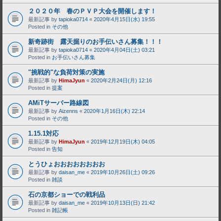
２０２０年 春のＰＶＰ大会を開催します！
最新記事 by
tapioka0714
«
2020年4月15日(水) 19:55
Posted in
その他
新奇跡街 露天掘りのお手伝いさん募集！！！
最新記事 by
tapioka0714
«
2020年4月04日(土) 03:21
Posted in
お手伝いさん募集
"挑戦的"な負荷対策の実施
最新記事 by
HimaJyun
«
2020年2月24日(月) 12:16
Posted in
提案
AMiTサーバー路線図
最新記事 by
Aizenns
«
2020年1月16日(木) 22:14
Posted in
その他
1.15.1対応
最新記事 by
HimaJyun
«
2019年12月19日(木) 04:05
Posted in
告知
とうひょおおおおおおおお
最新記事 by
daisan_me
«
2019年10月26日(土) 09:26
Posted in
雑談
石の京都ショーでの戦利品
最新記事 by
daisan_me
«
2019年10月13日(日) 21:42
Posted in
雑記帳