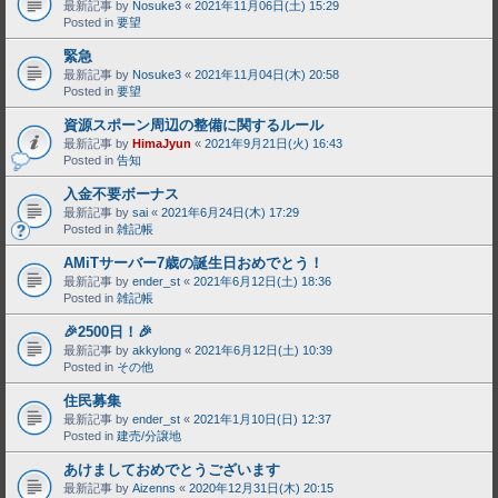
最新記事 by
Nosuke3
«
2021年11月06日(土) 15:29
Posted in
要望
緊急
最新記事 by
Nosuke3
«
2021年11月04日(木) 20:58
Posted in
要望
資源スポーン周辺の整備に関するルール
最新記事 by
HimaJyun
«
2021年9月21日(火) 16:43
Posted in
告知
入金不要ボーナス
最新記事 by
sai
«
2021年6月24日(木) 17:29
Posted in
雑記帳
AMiTサーバー7歳の誕生日おめでとう！
最新記事 by
ender_st
«
2021年6月12日(土) 18:36
Posted in
雑記帳
🎉2500日！🎉
最新記事 by
akkylong
«
2021年6月12日(土) 10:39
Posted in
その他
住民募集
最新記事 by
ender_st
«
2021年1月10日(日) 12:37
Posted in
建売/分譲地
あけましておめでとうございます
最新記事 by
Aizenns
«
2020年12月31日(木) 20:15