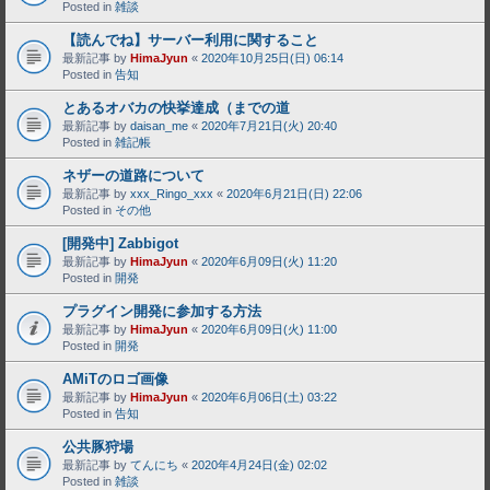
Posted in
雑談
【読んでね】サーバー利用に関すること
最新記事 by
HimaJyun
«
2020年10月25日(日) 06:14
Posted in
告知
とあるオバカの快挙達成（までの道
最新記事 by
daisan_me
«
2020年7月21日(火) 20:40
Posted in
雑記帳
ネザーの道路について
最新記事 by
xxx_Ringo_xxx
«
2020年6月21日(日) 22:06
Posted in
その他
[開発中] Zabbigot
最新記事 by
HimaJyun
«
2020年6月09日(火) 11:20
Posted in
開発
プラグイン開発に参加する方法
最新記事 by
HimaJyun
«
2020年6月09日(火) 11:00
Posted in
開発
AMiTのロゴ画像
最新記事 by
HimaJyun
«
2020年6月06日(土) 03:22
Posted in
告知
公共豚狩場
最新記事 by
てんにち
«
2020年4月24日(金) 02:02
Posted in
雑談