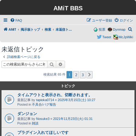
AMiT BBS
FAQ
ユーザー登録
ログイン
検
AMiT
掲示板トップ
検索
未返信トピック
投票
Dynmap
索
Tweet
McJpWiki
未返信トピック
詳細検索ページに戻る
検索
詳細検索
1
2
3
次へ
検索結果 65 件
トピック
タイムアウトと表示され、切断されます。
最新記事 by
tapioka0714
«
2025年3月15日(土) 10:27
Posted in
不具合/バグ報告
ダンジョン
最新記事 by
Nosuke3
«
2021年11月23日(火) 01:31
Posted in
雑談
プラグイン入れてほしいです