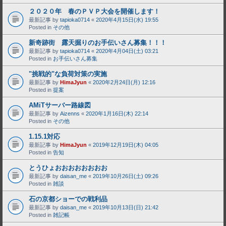
２０２０年 春のＰＶＰ大会を開催します！
最新記事 by
tapioka0714
«
2020年4月15日(水) 19:55
Posted in
その他
新奇跡街 露天掘りのお手伝いさん募集！！！
最新記事 by
tapioka0714
«
2020年4月04日(土) 03:21
Posted in
お手伝いさん募集
"挑戦的"な負荷対策の実施
最新記事 by
HimaJyun
«
2020年2月24日(月) 12:16
Posted in
提案
AMiTサーバー路線図
最新記事 by
Aizenns
«
2020年1月16日(木) 22:14
Posted in
その他
1.15.1対応
最新記事 by
HimaJyun
«
2019年12月19日(木) 04:05
Posted in
告知
とうひょおおおおおおおお
最新記事 by
daisan_me
«
2019年10月26日(土) 09:26
Posted in
雑談
石の京都ショーでの戦利品
最新記事 by
daisan_me
«
2019年10月13日(日) 21:42
Posted in
雑記帳