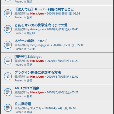
Posted in
雑談
【読んでね】サーバー利用に関すること
最新記事 by
HimaJyun
«
2020年10月25日(日) 06:14
Posted in
告知
とあるオバカの快挙達成（までの道
最新記事 by
daisan_me
«
2020年7月21日(火) 20:40
Posted in
雑記帳
ネザーの道路について
最新記事 by
xxx_Ringo_xxx
«
2020年6月21日(日) 22:06
Posted in
その他
[開発中] Zabbigot
最新記事 by
HimaJyun
«
2020年6月09日(火) 11:20
Posted in
開発
プラグイン開発に参加する方法
最新記事 by
HimaJyun
«
2020年6月09日(火) 11:00
Posted in
開発
AMiTのロゴ画像
最新記事 by
HimaJyun
«
2020年6月06日(土) 03:22
Posted in
告知
公共豚狩場
最新記事 by
てんにち
«
2020年4月24日(金) 02:02
Posted in
雑談