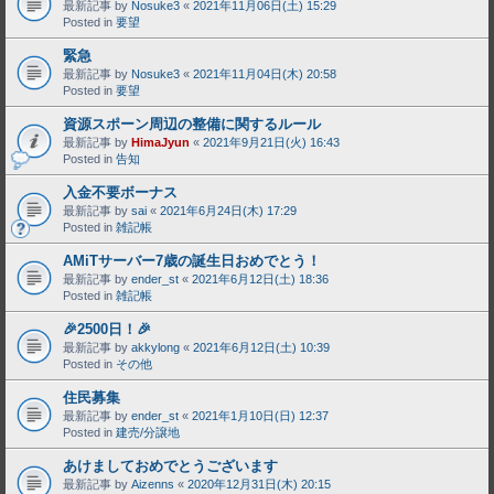
最新記事 by
Nosuke3
«
2021年11月06日(土) 15:29
Posted in
要望
緊急
最新記事 by
Nosuke3
«
2021年11月04日(木) 20:58
Posted in
要望
資源スポーン周辺の整備に関するルール
最新記事 by
HimaJyun
«
2021年9月21日(火) 16:43
Posted in
告知
入金不要ボーナス
最新記事 by
sai
«
2021年6月24日(木) 17:29
Posted in
雑記帳
AMiTサーバー7歳の誕生日おめでとう！
最新記事 by
ender_st
«
2021年6月12日(土) 18:36
Posted in
雑記帳
🎉2500日！🎉
最新記事 by
akkylong
«
2021年6月12日(土) 10:39
Posted in
その他
住民募集
最新記事 by
ender_st
«
2021年1月10日(日) 12:37
Posted in
建売/分譲地
あけましておめでとうございます
最新記事 by
Aizenns
«
2020年12月31日(木) 20:15