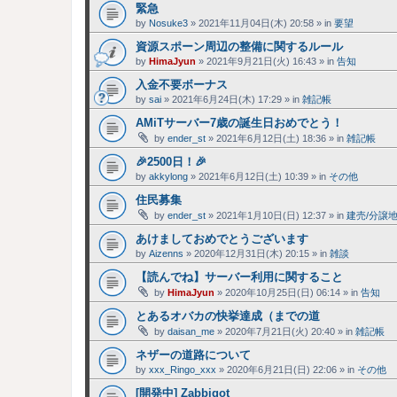
緊急
by
Nosuke3
»
2021年11月04日(木) 20:58
» in
要望
資源スポーン周辺の整備に関するルール
by
HimaJyun
»
2021年9月21日(火) 16:43
» in
告知
入金不要ボーナス
by
sai
»
2021年6月24日(木) 17:29
» in
雑記帳
AMiTサーバー7歳の誕生日おめでとう！
by
ender_st
»
2021年6月12日(土) 18:36
» in
雑記帳
🎉2500日！🎉
by
akkylong
»
2021年6月12日(土) 10:39
» in
その他
住民募集
by
ender_st
»
2021年1月10日(日) 12:37
» in
建売/分譲
あけましておめでとうございます
by
Aizenns
»
2020年12月31日(木) 20:15
» in
雑談
【読んでね】サーバー利用に関すること
by
HimaJyun
»
2020年10月25日(日) 06:14
» in
告知
とあるオバカの快挙達成（までの道
by
daisan_me
»
2020年7月21日(火) 20:40
» in
雑記帳
ネザーの道路について
by
xxx_Ringo_xxx
»
2020年6月21日(日) 22:06
» in
その他
[開発中] Zabbigot