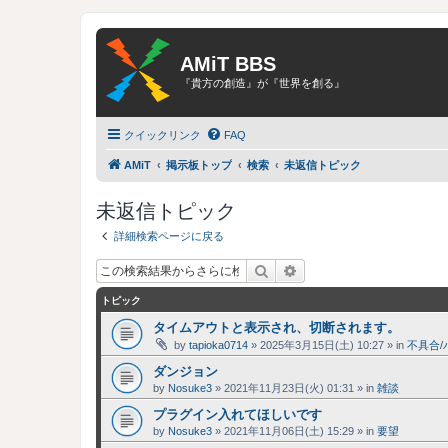
AMiT BBS
『貴方の創造』が『世界を創る』
クイックリンク
FAQ
AMiT
掲示板トップ
検索
未返信トピック
未返信トピック
詳細検索ページに戻る
検索
詳細検索
トピック
タイムアウトと表示され、切断されます。
by
tapioka0714
»
2025年3月15日(土) 10:27
» in
不具合/
ダンジョン
by
Nosuke3
»
2021年11月23日(火) 01:31
» in
雑談
プラグイン入れてほしいです
by
Nosuke3
»
2021年11月06日(土) 15:29
» in
要望