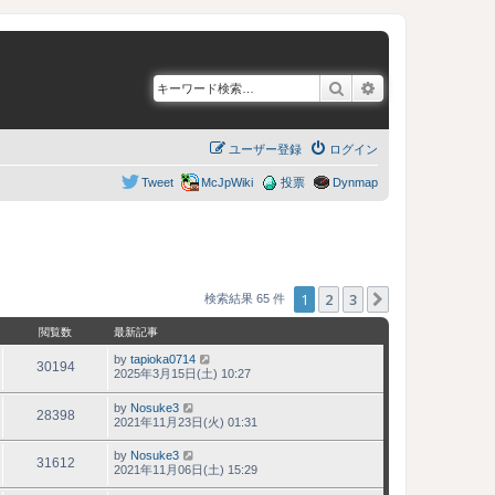
検索
詳細検索
ユーザー登録
ログイン
Tweet
McJpWiki
投票
Dynmap
1
2
3
次へ
検索結果 65 件
閲覧数
最新記事
by
tapioka0714
30194
2025年3月15日(土) 10:27
by
Nosuke3
28398
2021年11月23日(火) 01:31
by
Nosuke3
31612
2021年11月06日(土) 15:29