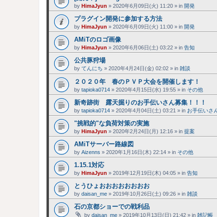
by
HimaJyun
»
2020年6月09日(火) 11:20
» in
開発
プラグイン開発に参加する方法
by
HimaJyun
»
2020年6月09日(火) 11:00
» in
開発
AMiTのロゴ画像
by
HimaJyun
»
2020年6月06日(土) 03:22
» in
告知
公共豚狩場
by
てんにち
»
2020年4月24日(金) 02:02
» in
雑談
２０２０年 春のＰＶＰ大会を開催します！
by
tapioka0714
»
2020年4月15日(水) 19:55
» in
その他
新奇跡街 露天掘りのお手伝いさん募集！！！
by
tapioka0714
»
2020年4月04日(土) 03:21
» in
お手伝いさ
"挑戦的"な負荷対策の実施
by
HimaJyun
»
2020年2月24日(月) 12:16
» in
提案
AMiTサーバー路線図
by
Aizenns
»
2020年1月16日(木) 22:14
» in
その他
1.15.1対応
by
HimaJyun
»
2019年12月19日(木) 04:05
» in
告知
とうひょおおおおおおおお
by
daisan_me
»
2019年10月26日(土) 09:26
» in
雑談
石の京都ショーでの戦利品
by
daisan_me
»
2019年10月13日(日) 21:42
» in
雑記帳