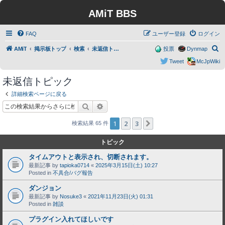
AMiT BBS
FAQ
ユーザー登録
ログイン
検
AMiT
掲示板トップ
検索
未返信トピック
投票
Dynmap
索
Tweet
McJpWiki
未返信トピック
詳細検索ページに戻る
検索
詳細検索
1
2
3
次へ
検索結果 65 件
トピック
タイムアウトと表示され、切断されます。
最新記事 by
tapioka0714
«
2025年3月15日(土) 10:27
Posted in
不具合/バグ報告
ダンジョン
最新記事 by
Nosuke3
«
2021年11月23日(火) 01:31
Posted in
雑談
プラグイン入れてほしいです