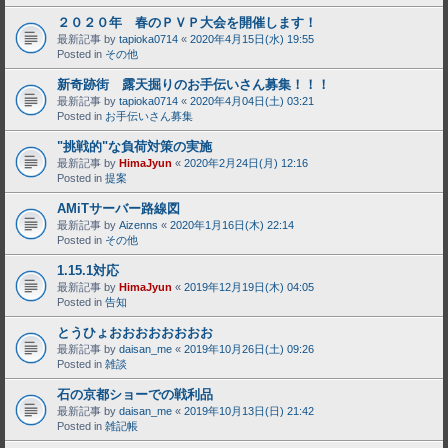
２０２０年 春のＰＶＰ大会を開催します！
最新記事 by
tapioka0714
«
2020年4月15日(水) 19:55
Posted in
その他
新奇跡街 露天掘りのお手伝いさん募集！！！
最新記事 by
tapioka0714
«
2020年4月04日(土) 03:21
Posted in
お手伝いさん募集
"挑戦的"な負荷対策の実施
最新記事 by
HimaJyun
«
2020年2月24日(月) 12:16
Posted in
提案
AMiTサーバー路線図
最新記事 by
Aizenns
«
2020年1月16日(木) 22:14
Posted in
その他
1.15.1対応
最新記事 by
HimaJyun
«
2019年12月19日(木) 04:05
Posted in
告知
とうひょおおおおおおおお
最新記事 by
daisan_me
«
2019年10月26日(土) 09:26
Posted in
雑談
石の京都ショーでの戦利品
最新記事 by
daisan_me
«
2019年10月13日(日) 21:42
Posted in
雑記帳