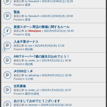
最新記事 by
Nosuke3
«
2021年11月06日(土) 15:29
Posted in
要望
緊急
最新記事 by
Nosuke3
«
2021年11月04日(木) 20:58
Posted in
要望
資源スポーン周辺の整備に関するルール
最新記事 by
HimaJyun
«
2021年9月21日(火) 16:43
Posted in
告知
入金不要ボーナス
最新記事 by
sai
«
2021年6月24日(木) 17:29
Posted in
雑記帳
AMiTサーバー7歳の誕生日おめでとう！
最新記事 by
ender_st
«
2021年6月12日(土) 18:36
Posted in
雑記帳
🎉2500日！🎉
最新記事 by
akkylong
«
2021年6月12日(土) 10:39
Posted in
その他
住民募集
最新記事 by
ender_st
«
2021年1月10日(日) 12:37
Posted in
建売/分譲地
あけましておめでとうございます
最新記事 by
Aizenns
«
2020年12月31日(木) 20:15