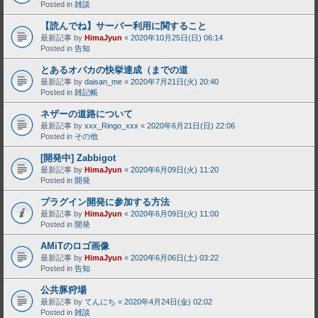
Posted in
雑談
【読んでね】サーバー利用に関すること
最新記事 by
HimaJyun
«
2020年10月25日(日) 06:14
Posted in
告知
とあるオバカの快挙達成（までの道
最新記事 by
daisan_me
«
2020年7月21日(火) 20:40
Posted in
雑記帳
ネザーの道路について
最新記事 by
xxx_Ringo_xxx
«
2020年6月21日(日) 22:06
Posted in
その他
[開発中] Zabbigot
最新記事 by
HimaJyun
«
2020年6月09日(火) 11:20
Posted in
開発
プラグイン開発に参加する方法
最新記事 by
HimaJyun
«
2020年6月09日(火) 11:00
Posted in
開発
AMiTのロゴ画像
最新記事 by
HimaJyun
«
2020年6月06日(土) 03:22
Posted in
告知
公共豚狩場
最新記事 by
てんにち
«
2020年4月24日(金) 02:02
Posted in
雑談