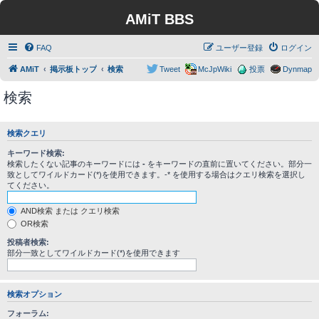
AMiT BBS
FAQ
ユーザー登録
ログイン
AMiT
掲示板トップ
検索
Tweet
McJpWiki
投票
Dynmap
検索
検索クエリ
キーワード検索:
検索したくない記事のキーワードには
-
をキーワードの直前に置いてください。部分一
致としてワイルドカード(*)を使用できます。-* を使用する場合はクエリ検索を選択し
てください。
AND検索 または クエリ検索
OR検索
投稿者検索:
部分一致としてワイルドカード(*)を使用できます
検索オプション
フォーラム: