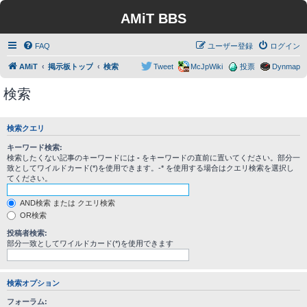
AMiT BBS
FAQ
ユーザー登録
ログイン
AMiT
掲示板トップ
検索
Tweet
McJpWiki
投票
Dynmap
検索
検索クエリ
キーワード検索:
検索したくない記事のキーワードには
-
をキーワードの直前に置いてください。部分一
致としてワイルドカード(*)を使用できます。-* を使用する場合はクエリ検索を選択し
てください。
AND検索 または クエリ検索
OR検索
投稿者検索:
部分一致としてワイルドカード(*)を使用できます
検索オプション
フォーラム: