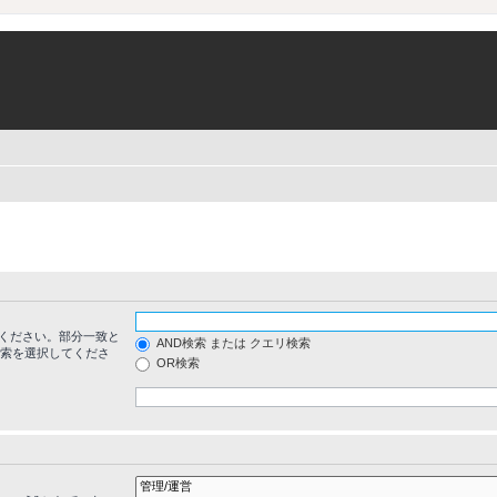
ください。部分一致と
AND検索 または クエリ検索
検索を選択してくださ
OR検索