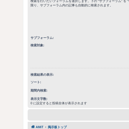
検索を行いたいフォーラムを選択します。下の “サブフォーラム” を “
限り、サブフォーラム内の記事も自動的に検索されます。
サブフォーラム:
検索対象:
検索結果の表示:
ソート:
期間内検索:
表示文字数:
0 に設定すると投稿全体が表示されます
AMiT
掲示板トップ