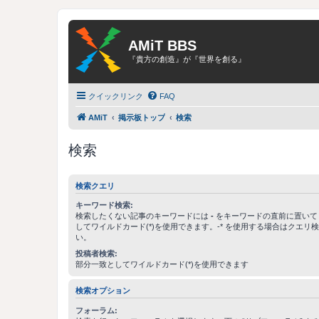
AMiT BBS
『貴方の創造』が『世界を創る』
クイックリンク
FAQ
AMiT
掲示板トップ
検索
検索
検索クエリ
キーワード検索:
検索したくない記事のキーワードには
-
をキーワードの直前に置いて
してワイルドカード(*)を使用できます。-* を使用する場合はクエリ
い。
投稿者検索:
部分一致としてワイルドカード(*)を使用できます
検索オプション
フォーラム: