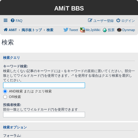
AMiT BBS
FAQ
ユーザー登録
ログイン
AMiT
掲示板トップ
検索
Tweet
McJpWiki
投票
Dynmap
検索
検索クエリ
キーワード検索:
検索したくない記事のキーワードには
-
をキーワードの直前に置いてください。部分一
致としてワイルドカード(*)を使用できます。-* を使用する場合はクエリ検索を選択し
てください。
AND検索 または クエリ検索
OR検索
投稿者検索:
部分一致としてワイルドカード(*)を使用できます
検索オプション
フォーラム: