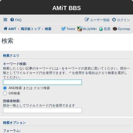
AMiT BBS
FAQ
ユーザー登録
ログイン
AMiT
掲示板トップ
検索
Tweet
McJpWiki
投票
Dynmap
検索
検索クエリ
キーワード検索:
検索したくない記事のキーワードには
-
をキーワードの直前に置いてください。部分一
致としてワイルドカード(*)を使用できます。-* を使用する場合はクエリ検索を選択し
てください。
AND検索 または クエリ検索
OR検索
投稿者検索:
部分一致としてワイルドカード(*)を使用できます
検索オプション
フォーラム: