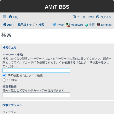
AMiT BBS
FAQ
ユーザー登録
ログイン
AMiT
掲示板トップ
検索
Tweet
McJpWiki
投票
Dynmap
検索
検索クエリ
キーワード検索:
検索したくない記事のキーワードには
-
をキーワードの直前に置いてください。部分一
致としてワイルドカード(*)を使用できます。-* を使用する場合はクエリ検索を選択し
てください。
AND検索 または クエリ検索
OR検索
投稿者検索:
部分一致としてワイルドカード(*)を使用できます
検索オプション
フォーラム: