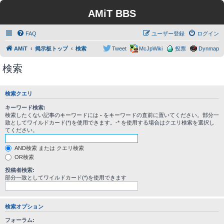
AMiT BBS
FAQ
ユーザー登録
ログイン
AMiT
掲示板トップ
検索
Tweet
McJpWiki
投票
Dynmap
検索
検索クエリ
キーワード検索:
検索したくない記事のキーワードには
-
をキーワードの直前に置いてください。部分一
致としてワイルドカード(*)を使用できます。-* を使用する場合はクエリ検索を選択し
てください。
AND検索 または クエリ検索
OR検索
投稿者検索:
部分一致としてワイルドカード(*)を使用できます
検索オプション
フォーラム: