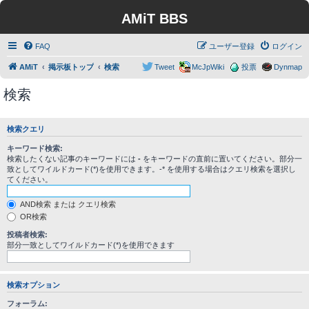
AMiT BBS
FAQ
ユーザー登録
ログイン
AMiT
掲示板トップ
検索
Tweet
McJpWiki
投票
Dynmap
検索
検索クエリ
キーワード検索:
検索したくない記事のキーワードには
-
をキーワードの直前に置いてください。部分一
致としてワイルドカード(*)を使用できます。-* を使用する場合はクエリ検索を選択し
てください。
AND検索 または クエリ検索
OR検索
投稿者検索:
部分一致としてワイルドカード(*)を使用できます
検索オプション
フォーラム: