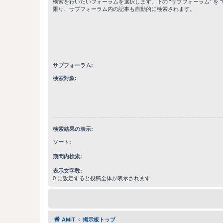
検索を行いたいフォーラムを選択します。下の “サブフォーラム” を “
限り、サブフォーラム内の記事も自動的に検索されます。
サブフォーラム:
検索対象:
検索結果の表示:
ソート:
期間内検索:
表示文字数:
0 に設定すると投稿全体が表示されます
AMiT
掲示板トップ