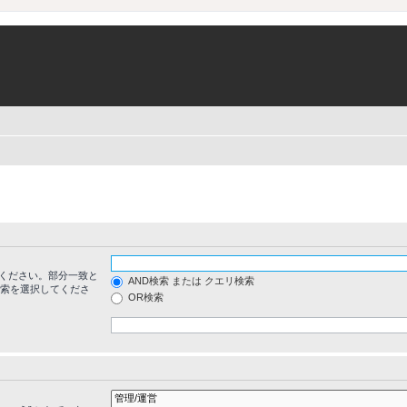
ください。部分一致と
AND検索 または クエリ検索
検索を選択してくださ
OR検索