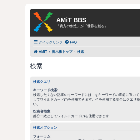
AMiT BBS
『貴方の創造』が『世界を創る』
クイックリンク
FAQ
AMiT
掲示板トップ
検索
検索
検索クエリ
キーワード検索:
検索したくない記事のキーワードには
-
をキーワードの直前に置いて
してワイルドカード(*)を使用できます。-* を使用する場合はクエリ
い。
投稿者検索:
部分一致としてワイルドカード(*)を使用できます
検索オプション
フォーラム: