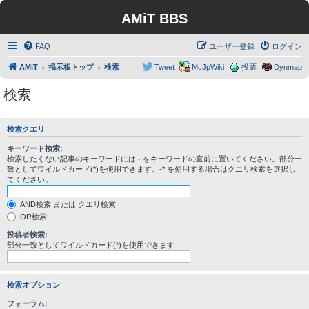
AMiT BBS
FAQ
ユーザー登録
ログイン
AMiT
掲示板トップ
検索
Tweet
McJpWiki
投票
Dynmap
検索
検索クエリ
キーワード検索:
検索したくない記事のキーワードには
-
をキーワードの直前に置いてください。部分一
致としてワイルドカード(*)を使用できます。-* を使用する場合はクエリ検索を選択し
てください。
AND検索 または クエリ検索
OR検索
投稿者検索:
部分一致としてワイルドカード(*)を使用できます
検索オプション
フォーラム: