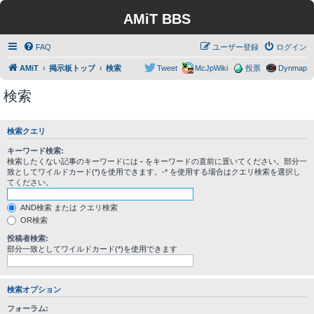
AMiT BBS
FAQ
ユーザー登録
ログイン
AMiT
掲示板トップ
検索
Tweet
McJpWiki
投票
Dynmap
検索
検索クエリ
キーワード検索:
検索したくない記事のキーワードには
-
をキーワードの直前に置いてください。部分一
致としてワイルドカード(*)を使用できます。-* を使用する場合はクエリ検索を選択し
てください。
AND検索 または クエリ検索
OR検索
投稿者検索:
部分一致としてワイルドカード(*)を使用できます
検索オプション
フォーラム: